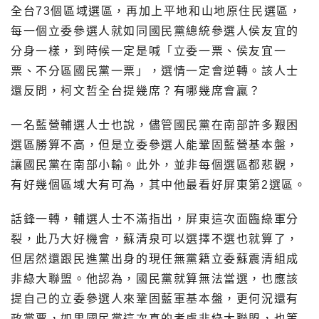
全台73個區域選區，再加上平地和山地原住民選區，
每一個立委參選人就如同國民黨總統參選人侯友宜的
分身一樣，到時候一定是喊「立委一票、侯友宜一
票、不分區國民黨一票」，選情一定會逆轉。該人士
還反問，柯文哲全台提幾席？有哪幾席會贏？
一名藍營輔選人士也說，儘管國民黨在南部許多艱困
選區勝算不高，但是立委參選人能鞏固藍營基本盤，
讓國民黨在南部小輸。此外，並非每個選區都悲觀，
有好幾個區域大有可為，其中他最看好屏東第2選區。
話鋒一轉，輔選人士不滿指出，屏東這次面臨綠軍分
裂，此乃大好機會，蘇清泉可以選擇不選也就算了，
但居然還跟民進黨出身的現任無黨籍立委蘇震清組成
非綠大聯盟。他認為，國民黨就算無法當選，也應該
提自己的立委參選人來鞏固藍軍基本盤，更何況還有
政黨票，如果國民黨這次真的考慮非綠大聯盟，也等