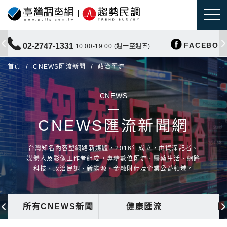
FACEBOO
02-2747-1331
10:00-19:00 (週一至週五)
首頁
CNEWS匯流新聞
政治匯流
CNEWS
CNEWS匯流新聞網
台灣知名內容型網路新媒體，2016年成立，由資深記者、
媒體人及影像工作者組成，專精數位匯流、醫藥生活、網路
科技、政治民調、新能源、金融財經及企業公益領域。
所有CNEWS新聞
健康匯流
國