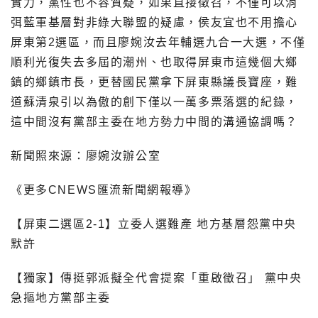
實力，黨性也不容質疑，如果直接徵召，不僅可以消
弭藍軍基層對非綠大聯盟的疑慮，侯友宜也不用擔心
屏東第2選區，而且廖婉汝去年輔選九合一大選，不僅
順利光復失去多屆的潮州、也取得屏東市這幾個大鄉
鎮的鄉鎮市長，更替國民黨拿下屏東縣議長寶座，難
道蘇清泉引以為傲的創下僅以一萬多票落選的紀錄，
這中間沒有黨部主委在地方勢力中間的溝通協調嗎？
新聞照來源：廖婉汝辦公室
《更多CNEWS匯流新聞網報導》
【屏東二選區2-1】立委人選難產 地方基層怨黨中央
默許
【獨家】傳挺郭派擬全代會提案「重啟徵召」 黨中央
急摳地方黨部主委