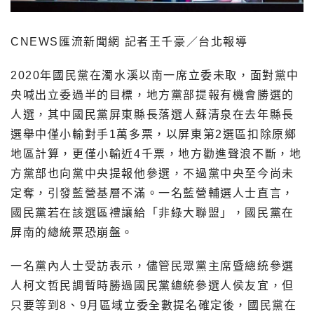
CNEWS匯流新聞網 記者王千豪／台北報導
2020年國民黨在濁水溪以南一席立委未取，面對黨中
央喊出立委過半的目標，地方黨部提報有機會勝選的
人選，其中國民黨屏東縣長落選人蘇清泉在去年縣長
選舉中僅小輸對手1萬多票，以屏東第2選區扣除原鄉
地區計算，更僅小輸近4千票，地方勸進聲浪不斷，地
方黨部也向黨中央提報他參選，不過黨中央至今尚未
定奪，引發藍營基層不滿。一名藍營輔選人士直言，
國民黨若在該選區禮讓給「非綠大聯盟」，國民黨在
屏南的總統票恐崩盤。
一名黨內人士受訪表示，儘管民眾黨主席暨總統參選
人柯文哲民調暫時勝過國民黨總統參選人侯友宜，但
只要等到8、9月區域立委全數提名確定後，國民黨在