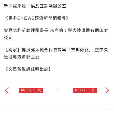
新聞照來源：侯友宜競選辦公室
《更多CNEWS匯流新聞網報導》
會見北約前助理秘書長 朱立倫：與大陸溝通有助印太
穩定
【獨家】傳挺郭派擬全代會提案「重啟徵召」 黨中央
急摳地方黨部主委
【文章轉載請註明出處】
PREV | 上一篇
NEXT | 下一篇