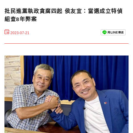
批民進黨執政貪腐四起 侯友宜：當選成立特偵
組查8年弊案
2023-07-21