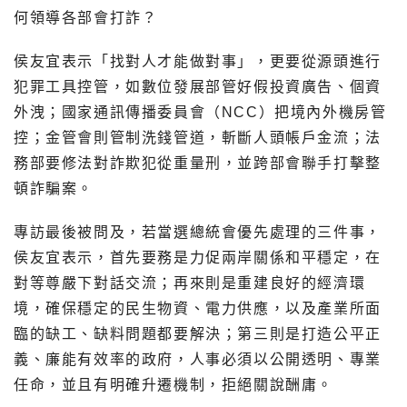
何領導各部會打詐？
侯友宜表示「找對人才能做對事」，更要從源頭進行
犯罪工具控管，如數位發展部管好假投資廣告、個資
外洩；國家通訊傳播委員會（NCC）把境內外機房管
控；金管會則管制洗錢管道，斬斷人頭帳戶金流；法
務部要修法對詐欺犯從重量刑，並跨部會聯手打擊整
頓詐騙案。
專訪最後被問及，若當選總統會優先處理的三件事，
侯友宜表示，首先要務是力促兩岸關係和平穩定，在
對等尊嚴下對話交流；再來則是重建良好的經濟環
境，確保穩定的民生物資、電力供應，以及產業所面
臨的缺工、缺料問題都要解決；第三則是打造公平正
義、廉能有效率的政府，人事必須以公開透明、專業
任命，並且有明確升遷機制，拒絕關說酬庸。