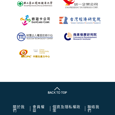
關於我
會員權
個資及隱私權政
聯絡我
們
益
策
們