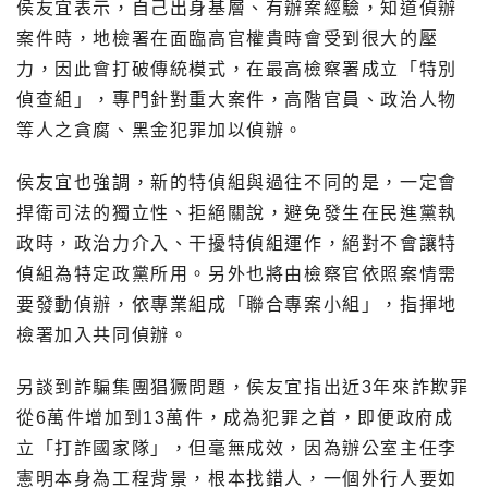
侯友宜表示，自己出身基層、有辦案經驗，知道偵辦
案件時，地檢署在面臨高官權貴時會受到很大的壓
力，因此會打破傳統模式，在最高檢察署成立「特別
偵查組」，專門針對重大案件，高階官員、政治人物
等人之貪腐、黑金犯罪加以偵辦。
侯友宜也強調，新的特偵組與過往不同的是，一定會
捍衛司法的獨立性、拒絕關說，避免發生在民進黨執
政時，政治力介入、干擾特偵組運作，絕對不會讓特
偵組為特定政黨所用。另外也將由檢察官依照案情需
要發動偵辦，依專業組成「聯合專案小組」，指揮地
檢署加入共同偵辦。
另談到詐騙集團猖獗問題，侯友宜指出近3年來詐欺罪
從6萬件增加到13萬件，成為犯罪之首，即便政府成
立「打詐國家隊」，但毫無成效，因為辦公室主任李
憲明本身為工程背景，根本找錯人，一個外行人要如