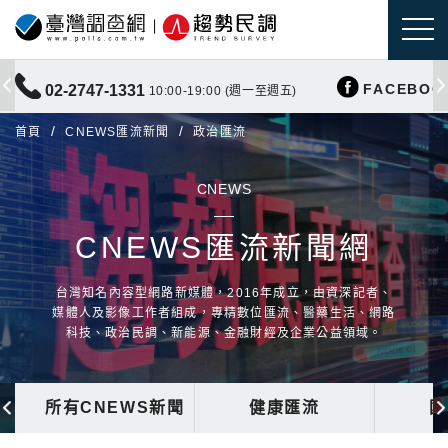
FACEBOO
02-2747-1331
10:00-19:00 (週一至週五)
首頁
CNEWS匯流新聞
政治匯流
CNEWS
CNEWS匯流新聞網
台灣知名內容型網路新媒體，2016年成立，由資深記者、
媒體人及影像工作者組成，專精數位匯流、醫藥生活、網路
科技、政治民調、新能源、金融財經及企業公益領域。
所有CNEWS新聞
健康匯流
國