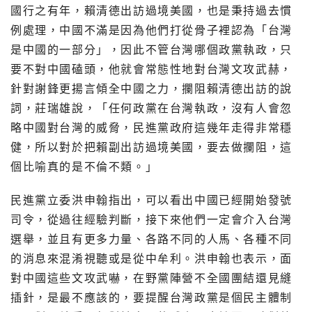
國行之有年，賴清德出訪過境美國，也是秉持過去慣
例處理，中國不滿是因為他們打從骨子裡認為「台灣
是中國的一部分」，因此不管台灣哪個政黨執政，只
要不對中國磕頭，他就會常態性地對台灣文攻武赫，
針對謝鋒更揚言傾全中國之力，攔阻賴清德出訪的說
詞，莊瑞雄說，「任何政黨在台灣執政，沒有人會忽
略中國對台灣的威脅，民進黨政府這幾年走得非常穩
健，所以對於把賴副出訪過境美國，要去做攔阻，這
個比喻真的是不倫不類。」
民進黨立委洪申翰指出，可以看出中國已經開始發號
司令，從過往經驗判斷，接下來他們一定會介入台灣
選舉，並且有更多力量、各路不同的人馬、各種不同
的消息來混淆視聽或是從中牟利。洪申翰也表示，面
對中國這些文攻武嚇，在野黨陣營不全國團結還見縫
插針，是最不應該的，要提醒台灣政黨是個民主體制