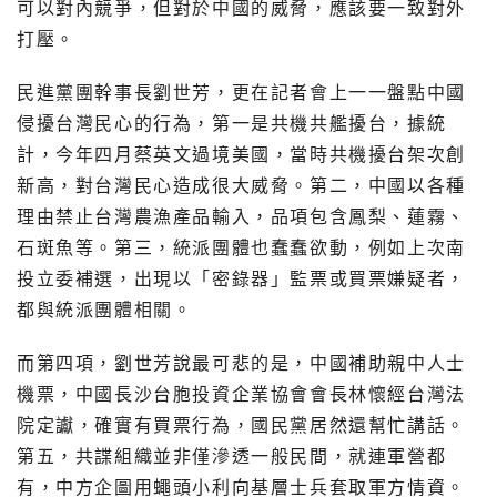
可以對內競爭，但對於中國的威脅，應該要一致對外
打壓。
民進黨團幹事長劉世芳，更在記者會上一一盤點中國
侵擾台灣民心的行為，第一是共機共艦擾台，據統
計，今年四月蔡英文過境美國，當時共機擾台架次創
新高，對台灣民心造成很大威脅。第二，中國以各種
理由禁止台灣農漁產品輸入，品項包含鳳梨、蓮霧、
石斑魚等。第三，統派團體也蠢蠢欲動，例如上次南
投立委補選，出現以「密錄器」監票或買票嫌疑者，
都與統派團體相關。
而第四項，劉世芳說最可悲的是，中國補助親中人士
機票，中國長沙台胞投資企業協會會長林懷經台灣法
院定讞，確實有買票行為，國民黨居然還幫忙講話。
第五，共諜組織並非僅滲透一般民間，就連軍營都
有，中方企圖用蠅頭小利向基層士兵套取軍方情資。