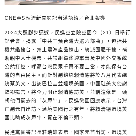
CNEWS匯流新聞網記者潘語綺／台北報導
2024大選腳步逼近，民進黨立院黨團今（21）日舉行
記者會，揭露「中共干預台灣大選六部曲」，包括共
機共艦擾台、禁止農漁產品輸出、統派團體干擾、補
助親中人士機票、共諜組織滲透軍營及中國外交系統
公然打壓，呼籲台灣民眾千萬不要上當，才能保有台
灣的自由民主。而針對副總統賴清德將於八月代表總
統蔡英文，出訪巴拉圭並過境美國，中國駐美大使謝
鋒卻揚言，將全力阻止賴清德訪美，並稱這像是一頭
朝他們衝去的「灰犀牛」，民進黨團回應表示，台灣
正副元首出訪、過境美國行之有年，將賴清德過境美
國比喻成灰犀牛，實在不倫不類。
民進黨團書記長莊瑞雄表示，國家元首出訪、過境美