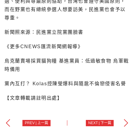
適、便利與尊嚴原則協助，台灣也會遵守美國原則，
而在野黨也有總統參選人想要訪美，民進黨也會予以
尊重。
新聞照來源：民進黨立院黨團臉書
《更多CNEWS匯流新聞網報導》
烏克蘭賣場採買貓狗糧 基進黨員：低過敏食物 烏軍戰
時備用
黨內互打？ Kolas控陳瑩爆料與隨扈不倫戀侵害名譽
【文章轉載請註明出處】
PREV | 上一篇
NEXT | 下一篇