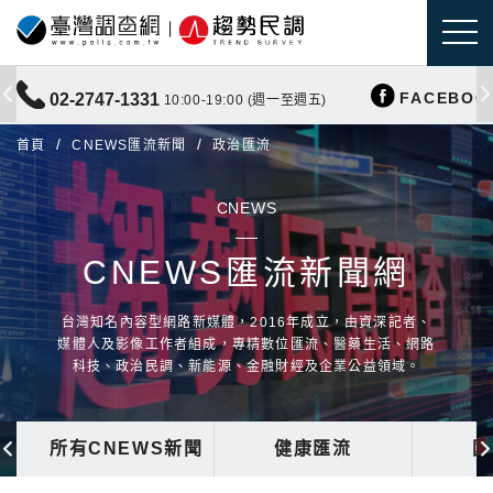
FACEBOO
02-2747-1331
10:00-19:00 (週一至週五)
首頁
CNEWS匯流新聞
政治匯流
CNEWS
CNEWS匯流新聞網
台灣知名內容型網路新媒體，2016年成立，由資深記者、
媒體人及影像工作者組成，專精數位匯流、醫藥生活、網路
科技、政治民調、新能源、金融財經及企業公益領域。
所有CNEWS新聞
健康匯流
國