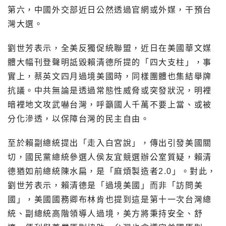
第六，中國外交部近日公然透過官網或外媒，干預台
灣大選。
劉世芳表示，全美反獨促統聯盟，近日在美國華文媒
體大幅刊登聲明詆毀賴清德所提的「四大支柱」，事
實上，蔡英文四月過境美國時，同樣團體也集結舉牌
抗議。中共無論是透過常態性威脅或突發狀況，明裡
暗裡地文攻武嚇台灣，呼籲國人千萬不要上當、或被
分化滲透，以保障台灣的民主自由。
至於賴副總統提出「走入白宮說」，傳出引發美國關
切，國民黨總統參選人侯友宜競選辦公室質疑，賴清
德猶如前總統陳水扁，是「麻煩製造者2.0」。對此，
劉世芳表示，賴清德是「過境美國」而非「訪問美
國」，美國國務卿布林肯也提到這是第十一次台灣總
統、副總統高階領導人過境，美方將秉持安全、舒