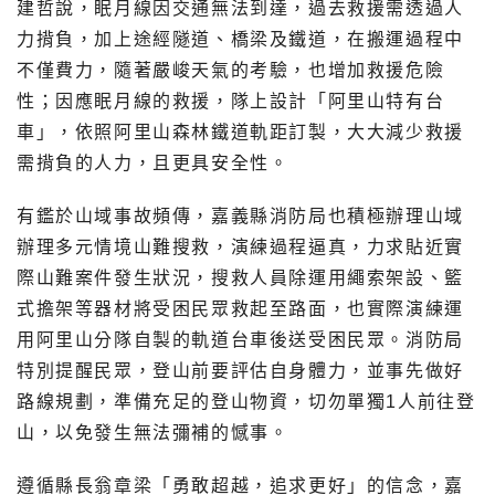
建哲說，眠月線因交通無法到達，過去救援需透過人
力揹負，加上途經隧道、橋梁及鐵道，在搬運過程中
不僅費力，隨著嚴峻天氣的考驗，也增加救援危險
性；因應眠月線的救援，隊上設計「阿里山特有台
車」，依照阿里山森林鐵道軌距訂製，大大減少救援
需揹負的人力，且更具安全性。
有鑑於山域事故頻傳，嘉義縣消防局也積極辦理山域
辦理多元情境山難搜救，演練過程逼真，力求貼近實
際山難案件發生狀況，搜救人員除運用繩索架設、籃
式擔架等器材將受困民眾救起至路面，也實際演練運
用阿里山分隊自製的軌道台車後送受困民眾。消防局
特別提醒民眾，登山前要評估自身體力，並事先做好
路線規劃，準備充足的登山物資，切勿單獨1人前往登
山，以免發生無法彌補的憾事。
遵循縣長翁章梁「勇敢超越，追求更好」的信念，嘉