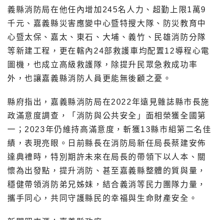
義縣消防局在他任內增加245名人力、超勤上限1萬9
千元、嘉義縣災害應變中心暨特搜大隊、防災教育中
心暨太保、嘉太、東石、大埔、義竹、民雄消防分隊
等新建工程，更在轄內24部救護車均配置12導程心電
圖機，也成立高級救護隊，除提升民眾急救成功率
外，也讓嘉義縣消防人員更能無後顧之憂。
縣府指出，嘉義縣消防局在2022年遠見雜誌縣市長施
政滿意度調查，「消防與公共安全」面相榮獲全國第
一；2023年仍維持高滿意度，斬獲13縣市組第二名佳
績，表現亮眼。日前縣長在消防局新任局長蔡建安佈
達典禮時，特別期許未來在局長的帶領下以人本、關
懷為出發點，提升消防、甚至嘉義縣整體的質與量，
穩健帶領消防弟兄姊妹，結合義消等民力團隊力量，
攜手同心，共同守護縣民的幸福與生命財產安全。