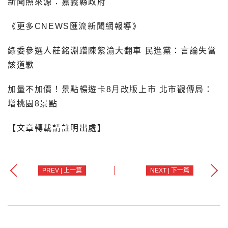
新聞照來源：嘉義縣政府
《更多CNEWS匯流新聞網報導》
綠委參選人莊銘淵蹭陳紫渝大翻車 民進黨：言論失當
該道歉
加量不加價！景點暢遊卡8月改版上市 北市觀傳局：
增桃園8景點
【文章轉載請註明出處】
PREV | 上一篇
NEXT | 下一篇