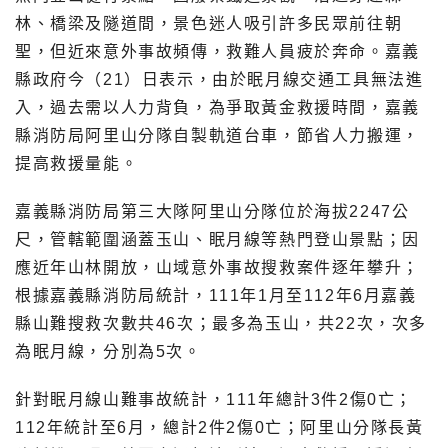
林、橋梁及隧道間，景色迷人吸引許多民眾前往朝
聖，但近來意外事故頻傳，救難人員疲於奔命。嘉義
縣政府今（21）日表示，由於眠月線交通工具無法進
入，過去需以人力背負，為爭取黃金救援時間，嘉義
縣消防局阿里山分隊自製軌道台車，節省人力搬運，
提高救援量能。
嘉義縣消防局第三大隊阿里山分隊位於海拔2247公
尺，管轄範圍涵蓋玉山、眠月線等熱門登山景點；因
應近年山林開放，山域意外事故搜救案件逐年攀升；
根據嘉義縣消防局統計，111年1月至112年6月嘉義
縣山難搜救次數共46次；最多為玉山，共22次，次多
為眠月線，分別為5次。
針對眠月線山難事故統計，111年總計3件2傷0亡；
112年統計至6月，總計2件2傷0亡；阿里山分隊長黃