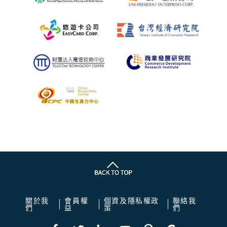
關於我
會員權
個資及隱私權政
聯絡我
們
益
策
們