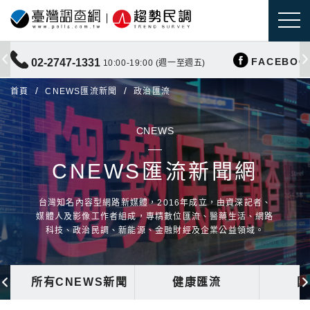
FACEBOO
02-2747-1331
10:00-19:00 (週一至週五)
首頁
CNEWS匯流新聞
政治匯流
CNEWS
CNEWS匯流新聞網
台灣知名內容型網路新媒體，2016年成立，由資深記者、
媒體人及影像工作者組成，專精數位匯流、醫藥生活、網路
科技、政治民調、新能源、金融財經及企業公益領域。
所有CNEWS新聞
健康匯流
國