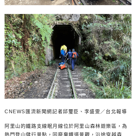
CNEWS匯流新聞網記者邱璽臣、李盛雯／台北報導
阿里山的鐵路支線眠月線位於阿里山森林遊樂區，為
熱門登山健行景點，因廢棄鐵道景觀，沿途穿越森