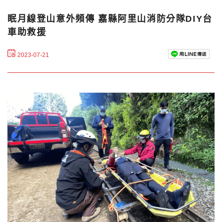
眠月線登山意外頻傳 嘉縣阿里山消防分隊DIY台
車助救援
2023-07-21