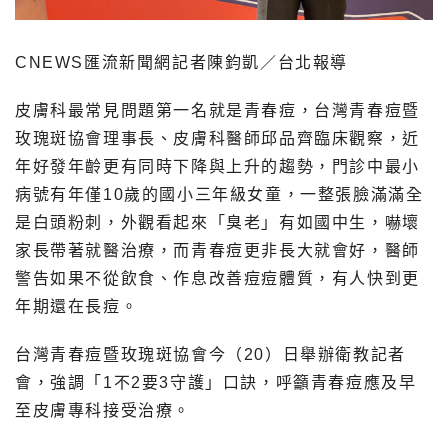
CNEWS匯流新聞網記者陳鈞凱／台北報導
皮膚科最常見問題第一名就是青春痘，台灣青春痘暨
玫瑰斑協會理事長、皮膚科醫師邱品齊臨床觀察，近
年好發年齡更有同時下降與上升的趨勢，門診中最小
病號有年僅10歲的國小三年級女童，一整張臉滿滿全
是白頭粉刺，外觀看起來「臭老」有如國中生，嚇壞
家長帶著就醫治療，而青春痘更非長大就會好，醫師
警告如果不從飲食、作息改善痘痘體質，有人快到更
年期還在長痘。
台灣青春痘暨玫瑰斑協會今（20）日舉辦衛教記者
會，強調「1不2要3守護」口訣，呼籲青春痘應及早
至皮膚專科接受治療。