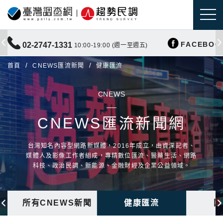
FACEBOO
02-2747-1331
10:00-19:00 (週一至週五)
首頁
CNEWS匯流新聞
健康匯流
CNEWS
CNEWS匯流新聞網
台灣知名內容型網路新媒體，2016年成立，由資深記者、
媒體人及影像工作者組成，專精數位匯流、醫藥生活、網路
科技、政治民調、新能源、金融財經及企業公益領域。
所有CNEWS新聞
健康匯流
國