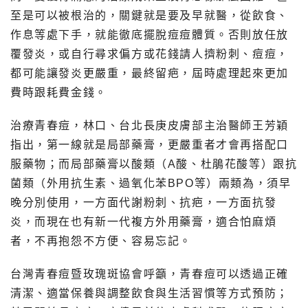
至是可以被根治的，關鍵就是要及早就醫，從飲食、
作息等處下手，就能徹底擺脫痘痘體質。否則放任放
覆發炎，或自行尋求偏方或花錢請人擠粉刺、痘痘，
都可能讓發炎更嚴重，最終留疤，屆時處理起來更加
費時跟耗費金錢。
治療青春痘，林口、台北長庚皮膚部主治醫師王芳穎
指出，第一線就是局部藥膏，更嚴重者才會再搭配口
服藥物；而局部藥膏以酸類（A酸、杜鵑花酸等）跟抗
菌類（外用抗生素、過氧化苯BPO等）兩類為，須早
晚分別使用，一方面代謝粉刺、抗疤，一方面抗發
炎，而現在也有新一代複方外用藥膏，適合怕麻煩
者，不再抱怨不方便、容易忘記。
台灣青春痘暨玫瑰斑協會呼籲，青春痘可以透過正確
清潔、適當保養與調整飲食與生活習慣等方式預防；