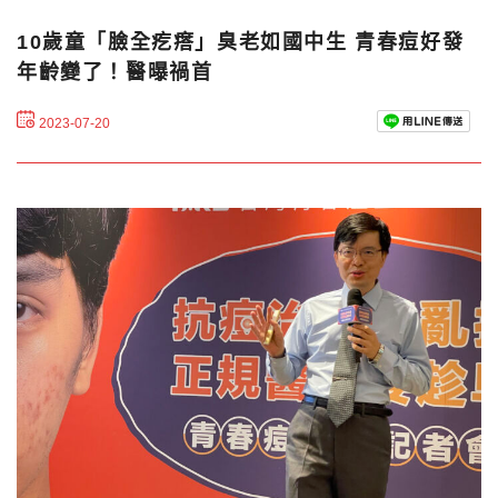
10歲童「臉全疙瘩」臭老如國中生 青春痘好發
年齡變了！醫曝禍首
2023-07-20