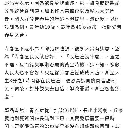
邱品齊表示，因為飲食愛吃油炸、辣、甜食或奶製品
等導致營養問題，加上作息常熬夜以及壓力大等因
素，國人好發青春痘的年齡不但提早、還延後，以他
診間為例，最年幼10歲、最年長40多歲都一樣飽受青
春痘之苦。
青春痘不是小事！邱品齊強調，很多人常有迷思，認
為「青春痘長大就會好」、「長痘痘沒什麼」，置之
不理，反而錯失早期治療的黃金時機，殊不知，多數
人長大也不會好！只是從青春痘變成成人痘，甚至人
生3分之1時間都在長痘痘，很容易遭同儕間言語嘲
笑、霸凌，對外觀失去自信，導致憂鬱、甚至容貌焦
慮。
邱品齊說，青春痘從T字部位出油、長出小粉刺、丘疹
膿皰到蔓延開來長滿到下巴，其實發展需要一段時
間，要獲得滿意的治療成果並沒有想像那麼困難，甚