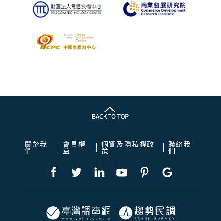
關於我
會員權
個資及隱私權政
聯絡我
們
益
策
們