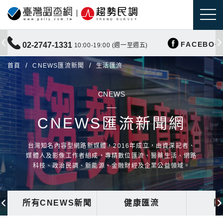
FACEBOO
02-2747-1331
10:00-19:00 (週一至週五)
首頁
CNEWS匯流新聞
生活匯流
CNEWS
CNEWS匯流新聞網
台灣知名內容型網路新媒體，2016年成立，由資深記者、
媒體人及影像工作者組成，專精數位匯流、醫藥生活、網路
科技、政治民調、新能源、金融財經及企業公益領域。
所有CNEWS新聞
健康匯流
國