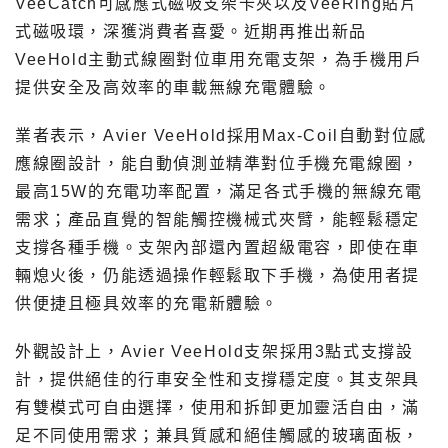
VeeCatch可感應式磁吸支架卡夾以及VeeRing貼片
式磁吸環，深獲消費者喜愛。近期再推出新品
VeeHold主動式線圈對位車用充電支架，為手機用戶
提供安全及高效率的車載無線充電體驗。
業者表示，Avier VeeHold採用Max-Coil自動對位感
應線圈設計，能自動偵測並精準對位手機充電線圈，
最高15W的充電功率配置，滿足各式手機的無線充電
需求；產品直覺的智能觸控機械式夾臂，能輕鬆穩定
支撐各種手機。支架內部還內置超級電容，即使在車
輛熄火後，仍能透過操作輕鬆取下手機，為使用者提
供便捷且極具效率的充電新體驗。
外觀設計上，Avier VeeHold支架採用3點式支撐設
計，提供絕佳的行車安全性和支撐穩定度。其支架具
有雙模式可自由選擇，使用和拆卸更加靈活自由，滿
足不同使用需求；兼具質感和絕佳觸感的玻璃面板，