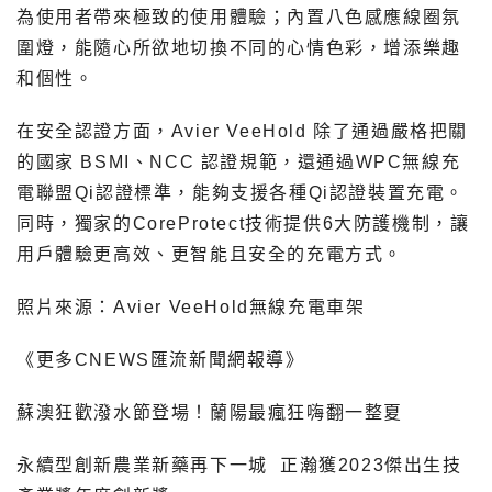
為使用者帶來極致的使用體驗；內置八色感應線圈氛
圍燈，能隨心所欲地切換不同的心情色彩，增添樂趣
和個性。
在安全認證方面，Avier VeeHold 除了通過嚴格把關
的國家 BSMI、NCC 認證規範，還通過WPC無線充
電聯盟Qi認證標準，能夠支援各種Qi認證裝置充電。
同時，獨家的CoreProtect技術提供6大防護機制，讓
用戶體驗更高效、更智能且安全的充電方式。
照片來源：
Avier VeeHold無線充電車架
《更多CNEWS匯流新聞網報導》
蘇澳狂歡潑水節登場！蘭陽最瘋狂嗨翻一整夏
永續型創新農業新藥再下一城 正瀚獲2023傑出生技