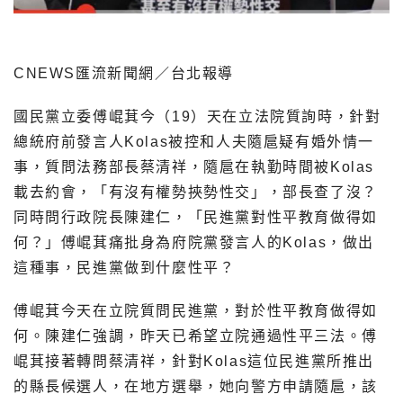
CNEWS匯流新聞網／台北報導
國民黨立委傅崐萁今（19）天在立法院質詢時，針對
總統府前發言人Kolas被控和人夫隨扈疑有婚外情一
事，質問法務部長蔡清祥，隨扈在執勤時間被Kolas
載去約會，「有沒有權勢挾勢性交」，部長查了沒？
同時問行政院長陳建仁，「民進黨對性平教育做得如
何？」傅崐萁痛批身為府院黨發言人的Kolas，做出
這種事，民進黨做到什麼性平？
傅崐萁今天在立院質問民進黨，對於性平教育做得如
何。陳建仁強調，昨天已希望立院通過性平三法。傅
崐萁接著轉問蔡清祥，針對Kolas這位民進黨所推出
的縣長候選人，在地方選舉，她向警方申請隨扈，該