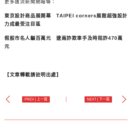
更多匯流新聞網報導：
東京設計商品展開幕 TAIPEI corners展館超強設計
力成最受注目區
假股市名人騙百萬元 逮兩詐欺車手及時阻詐470萬
元
【文章轉載請註明出處】
PREV | 上一篇
NEXT | 下一篇