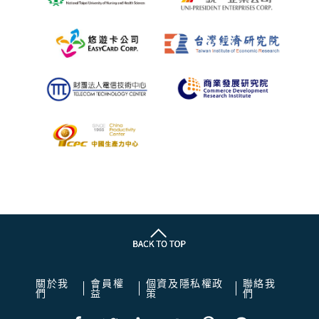
關於我
會員權
個資及隱私權政
聯絡我
們
益
策
們