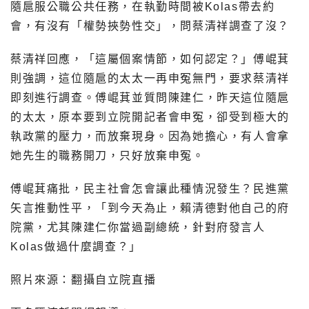
隨扈服公職公共任務，在執勤時間被Kolas帶去約
會，有沒有「權勢挾勢性交」，問蔡清祥調查了沒？
蔡清祥回應，「這屬個案情節，如何認定？」傅崐萁
則強調，這位隨扈的太太一再申冤無門，要求蔡清祥
即刻進行調查。傅崐萁並質問陳建仁，昨天這位隨扈
的太太，原本要到立院開記者會申冤，卻受到極大的
執政黨的壓力，而放棄現身。因為她擔心，有人會拿
她先生的職務開刀，只好放棄申冤。
傅崐萁痛批，民主社會怎會讓此種情況發生？民進黨
矢言推動性平，「到今天為止，賴清德對他自己的府
院黨，尤其陳建仁你當過副總統，針對府發言人
Kolas做過什麼調查？」
照片來源：翻攝自立院直播