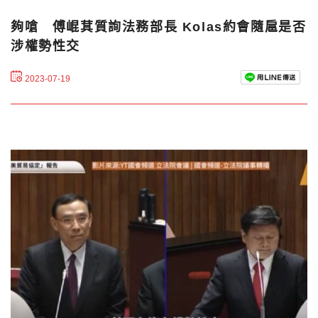
夠嗆 傅崐萁質詢法務部長 Kolas約會隨扈是否
涉權勢性交
2023-07-19