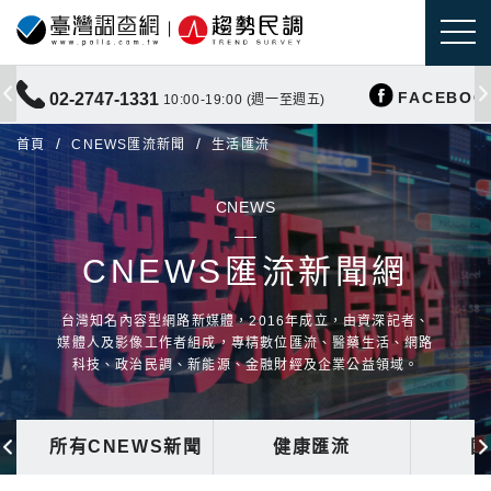
FACEBOO
02-2747-1331
10:00-19:00 (週一至週五)
首頁
CNEWS匯流新聞
生活匯流
CNEWS
CNEWS匯流新聞網
台灣知名內容型網路新媒體，2016年成立，由資深記者、
媒體人及影像工作者組成，專精數位匯流、醫藥生活、網路
科技、政治民調、新能源、金融財經及企業公益領域。
所有CNEWS新聞
健康匯流
國