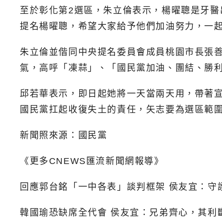
至於彰化第2選區，朱立倫表示，楊曜聰是牙
提名楊曜聰，希望大家給予他們加油努力，一
朱立倫並偕同中央提名委員會成員桃園市長張
氣，高呼「凍蒜」、「國民黨加油、團結、勝
邱若華表示，即日起她將一天當兩天用，帶著
國民黨扛起收復失土的責任，矢志要為選區範圍
新聞照來源：國民黨
《更多CNEWS匯流新聞網報導》
回應郭台銘「一中各表」談判框架 侯友宜：守
韓國瑜恐缺席全代會 侯友宜：兄弟齊心，其利