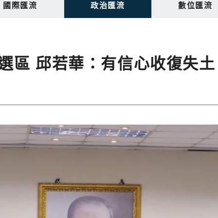
國際匯流
政治匯流
數位匯流
選區 邱若華：有信心收復失土