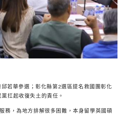
書邱若華參選；彰化縣第2選區提名救國團彰化
民黨扛起收復失土的責任。
層服務，為地方排解很多困難，本身留學英國碩