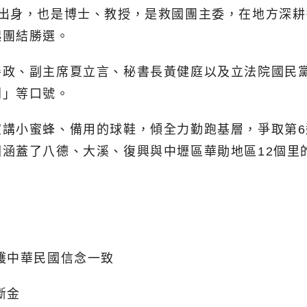
醫出身，也是博士、教授，是救國團主委，在地方深
起團結勝選。
善政、副主席夏立言、秘書長黃健庭以及立法院國民
利」等口號。
宣講小蜜蜂、備用的球鞋，傾全力勤跑基層，爭取第
涵蓋了八德、大溪、復興與中壢區華勛地區12個里
護中華民國信念一致
斷金