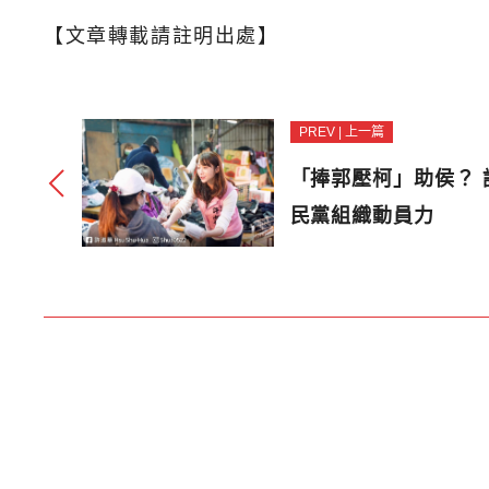
【文章轉載請註明出處】
PREV | 上一篇
「捧郭壓柯」助侯？
民黨組織動員力