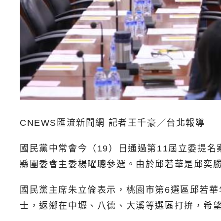
CNEWS匯流新聞網 記者王千豪／台北報導
國民黨中常會今（19）日通過第11屆立委提
縣團委會主委楊曜聰參選。由於邱若華是邱奕
國民黨主席朱立倫表示，桃園市第6選區邱若
士，返鄉在中壢、八德、大溪等選區打拚，希望