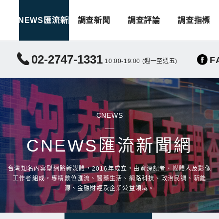
CNEWS匯流新聞
調查新聞
調查評論
調查指標
02-2747-1331
F
10:00-19:00 (週一至週五)
CNEWS
CNEWS匯流新聞網
台灣知名內容型網路新媒體，2016年成立，由資深記者、媒體人及影像
工作者組成，專精數位匯流、醫藥生活、網路科技、政治民調、新能
源、金融財經及企業公益領域。