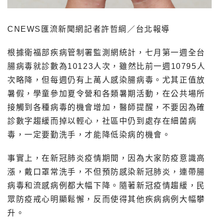
CNEWS匯流新聞網記者許哲綱／台北報導
根據衛福部疾病管制署監測網統計，七月第一週全台
腸病毒就診數為10123人次，雖然比前一週10795人
次略降，但每週仍有上萬人感染腸病毒。尤其正值放
暑假，學童參加夏令營和各類暑期活動，在公共場所
接觸到各種病毒的機會增加，醫師提醒，不要因為確
診數字趨緩而掉以輕心，社區中仍到處存在細菌病
毒，一定要勤洗手，才能降低染病的機會。
事實上，在新冠肺炎疫情期間，因為大家防疫意識高
漲，戴口罩常洗手，不但預防感染新冠肺炎，連帶腸
病毒和流感病例都大幅下降。隨著新冠疫情趨緩，民
眾防疫戒心明顯鬆懈，反而使得其他疾病病例大幅攀
升。