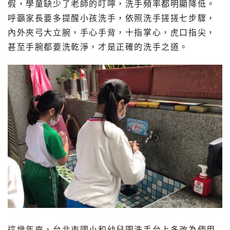
假，學童缺少了老師的叮嚀，洗手頻率都明顯降低。
呼籲家長要多提醒小孩洗手，依照洗手搓搓七步驟，
內外夾弓大立腕，手心手背，十指掌心，虎口指尖，
甚至手腕都要洗乾淨，才是正確的洗手之道。
這幾年來，台北市國小和幼兒園洗手台上多改為使用