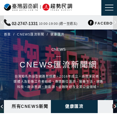
FACEBOO
02-2747-1331
10:00-19:00 (週一至週五)
首頁
CNEWS匯流新聞
健康匯流
CNEWS
CNEWS匯流新聞網
台灣知名內容型網路新媒體，2016年成立，由資深記者、
媒體人及影像工作者組成，專精數位匯流、醫藥生活、網路
科技、政治民調、新能源、金融財經及企業公益領域。
所有CNEWS新聞
健康匯流
國