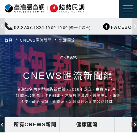
FACEBOO
02-2747-1331
10:00-19:00 (週一至週五)
首頁
CNEWS匯流新聞
生活匯流
CNEWS
CNEWS匯流新聞網
台灣知名內容型網路新媒體，2016年成立，由資深記者、
媒體人及影像工作者組成，專精數位匯流、醫藥生活、網路
科技、政治民調、新能源、金融財經及企業公益領域。
所有CNEWS新聞
健康匯流
國