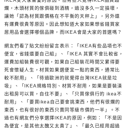
IKEA受大家喜愛的原因。但有些人覺得IKEA品質超
爛，木頭材質的傢俱碰到酒精，過沒多久一定損壞，
讓她「認為材質跟價格在不平衡的天秤上」，另外還
有運費很貴等原因。因此想知道大家如果想省錢買家
居用品會選擇哪個品牌，而IKEA會是大家的首選嗎？
網友們看了貼文紛紛留言表示：「IKEA有些品項也不
便宜，省錢還要自己組」、「IKEA 其實不會比較省，
運費加組裝費很可觀，如果自己組裝花時間又累得要
死會懷疑人生，材質如果選便宜一點的東西，通常比
較不耐用」、「待過歐洲的就覺得台灣IKEA就是垃
圾」、「IKEA規格特別、材質不耐用，如果是要裝潢
出租房可以買，自住不要」、「只買傢俱行的 ikea不
耐用」、「要買ikea自己要會挑東西，他們有很爛的
東西，也有很好的東西只賣同等級市價的一半」。不
過也有網友們分享選擇IKEA的原因，例如：「不是因
為便宜，是其他太醜又太貴了」、「最久已經用超過