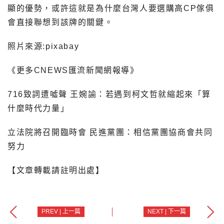
顯的優勢，或許這就是為什麼台灣人要選購高CP傢俱
會直接聯想到該牌的關鍵。
照片來源:pixabay
《更多CNEWS匯流新聞網報導》
716致詞遭噓聲 王婉諭：若遇到柯文哲就縮起來「算
什麼時代力量」
立法院將召開臨時會 民進黨團：相信黨團協商會共同
努力
【文章轉載請註明出處】
PREV | 上一篇
NEXT | 下一篇