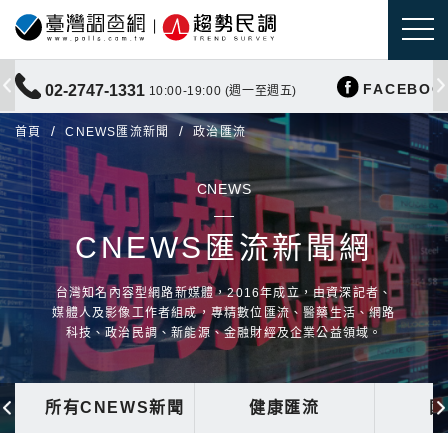
FACEBOO
02-2747-1331
10:00-19:00 (週一至週五)
首頁
CNEWS匯流新聞
政治匯流
CNEWS
CNEWS匯流新聞網
台灣知名內容型網路新媒體，2016年成立，由資深記者、
媒體人及影像工作者組成，專精數位匯流、醫藥生活、網路
科技、政治民調、新能源、金融財經及企業公益領域。
所有CNEWS新聞
健康匯流
國