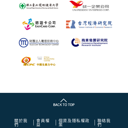
關於我
會員權
個資及隱私權政
聯絡我
們
益
策
們