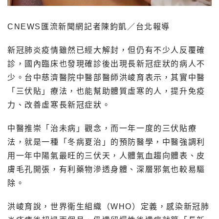
CNEWS匯流新聞網記者陳鈞凱／台北報導
新冠肺炎疫情雖然已經大解封，但仍有不少人反覆確
診，國內臨床也發現確診後出現長新冠症狀的病人不
少。台中慈濟醫院中醫部醫師洪崚育表示，其實中醫
「三伏貼」療法，也能幫助體質虛寒的人，提升免疫
力、改善虛寒長新冠症狀。
中醫推崇「治未病」觀念，而一年一度的三伏貼療
法，就是一種「冬病夏治」的預防醫學，中醫強調利
用一年中陽氣最旺的三伏天，人體氣血趨向體表、皮
膚毛孔開張，有利藥物滲透身體、深層邪氣也較易驅
除。
洪崚育說，世界衛生組織（WHO）定義，感染新冠肺