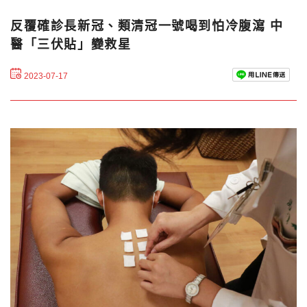
反覆確診長新冠、類清冠一號喝到怕冷腹瀉 中
醫「三伏貼」變救星
2023-07-17