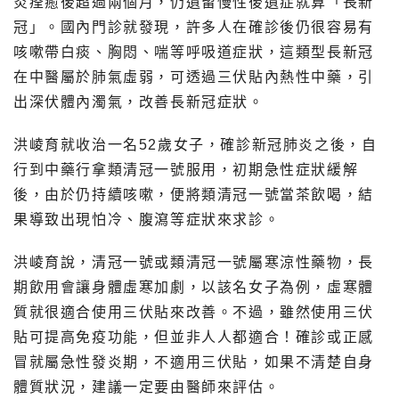
炎痊癒後超過兩個月，仍遺留慢性後遺症就算「長新
冠」。國內門診就發現，許多人在確診後仍很容易有
咳嗽帶白痰、胸悶、喘等呼吸道症狀，這類型長新冠
在中醫屬於肺氣虛弱，可透過三伏貼內熱性中藥，引
出深伏體內濁氣，改善長新冠症狀。
洪崚育就收治一名52歲女子，確診新冠肺炎之後，自
行到中藥行拿類清冠一號服用，初期急性症狀緩解
後，由於仍持續咳嗽，便將類清冠一號當茶飲喝，結
果導致出現怕冷、腹瀉等症狀來求診。
洪崚育說，清冠一號或類清冠一號屬寒涼性藥物，長
期飲用會讓身體虛寒加劇，以該名女子為例，虛寒體
質就很適合使用三伏貼來改善。不過，雖然使用三伏
貼可提高免疫功能，但並非人人都適合！確診或正感
冒就屬急性發炎期，不適用三伏貼，如果不清楚自身
體質狀況，建議一定要由醫師來評估。