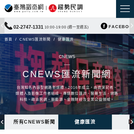
FACEBOO
02-2747-1331
10:00-19:00 (週一至週五)
首頁
CNEWS匯流新聞
健康匯流
CNEWS
CNEWS匯流新聞網
台灣知名內容型網路新媒體，2016年成立，由資深記者、
媒體人及影像工作者組成，專精數位匯流、醫藥生活、網路
科技、政治民調、新能源、金融財經及企業公益領域。
所有CNEWS新聞
健康匯流
國