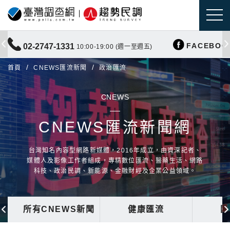
FACEBOO
02-2747-1331
10:00-19:00 (週一至週五)
首頁
CNEWS匯流新聞
政治匯流
CNEWS
CNEWS匯流新聞網
台灣知名內容型網路新媒體，2016年成立，由資深記者、
媒體人及影像工作者組成，專精數位匯流、醫藥生活、網路
科技、政治民調、新能源、金融財經及企業公益領域。
所有CNEWS新聞
健康匯流
國