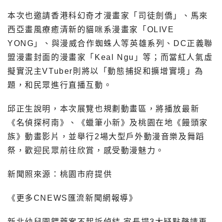
本次也邀請香港科幻奇才漫畫家「司徒劍僑」、馬來
西亞畫風療癒清新的貓咪系漫畫家「OLIVE
YONG」、與漫威合作蜘蛛人等英雄系列、DC正義聯
盟漫畫封面的漫畫家「Keal Ngu」等；而當紅人氣虛
擬實況主VTuber則將以「動態捕捉和擴增實境」為
題，和民眾進行直播互動。
邱正生說明，本次展覽也規劃動畫區，將播放最新
《名偵探柯南》、《蠟筆小新》及桃園在地《饅頭家
族》動畫影片，並舉行2場大型戶外動漫音樂及舞蹈
祭，歡迎民眾前往欣賞，感受動漫魅力。
新聞照來源：桃園市府提供
《更多CNEWS匯流新聞網報導》
新北幼兒園餵藥案不起訴偵結 家長提3大疑點聲請再