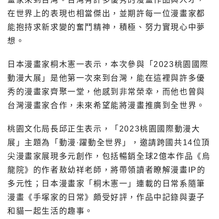
在世界上的表現也相當傑出，並期許每一位漫畫家都
能抱持求新求變的奮鬥精神，積極、努力實現心中夢
想。
日本漫畫家桐木憲一表示，本次參與「2023桃園國際
動漫大展」是他第一次來到台灣，能在這裡與許多優
秀的漫畫家齊聚一堂，他感到非常榮幸，而他也曾與
台灣漫畫家合作，未來希望能將漫畫推廣到全世界。
桃園文化局長邱正生表示，「2023桃園國際動漫大
展」主題為「動漫·躍動全世界」，邀請跨國共14位頂
尖漫畫家展現多元創作，包括暢銷全球2億本作品《烏
龍院》的作者敖幼祥老師，將帶領讀者瞭解漫畫IP的
多元性；日本漫畫家「桐木憲一」連載的日常系隨筆
漫畫《手塚家的日常》頗受好評，作品中記錄與妻子
和貓一起生活的趣事。