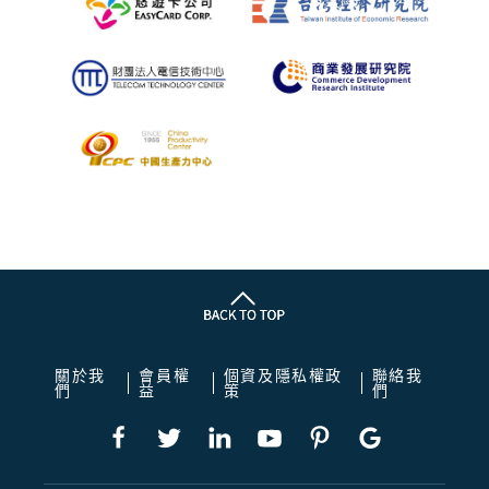
關於我
會員權
個資及隱私權政
聯絡我
們
益
策
們