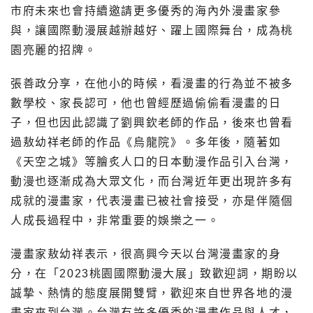
市府未來也會持續邀請更多優秀的海內外漫畫家參
與，讓國際動漫展越辦越好、躍上國際舞台，成為桃
園亮麗的招牌。
張善政分享，在他小的時候，看漫畫的行為並不被多
數學校、家長認可，他也曾經歷過偷偷看漫畫的日
子，但也因此認識了劉興欽老師的作品，後來也曾看
過敖幼祥老師的作品《烏龍院》。多年後，隨著如
《天空之城》等膾炙人口的日本動漫作品引入台灣，
動漫也逐漸成為大眾文化，而台灣近年更出現許多有
成就的漫畫家，代表漫畫已被社會接受，亦是伴隨個
人成長過程中，非常重要的娛樂之一。
漫畫家敖幼祥表示，很高興今天以台灣漫畫家的身
分，在「2023桃園國際動漫大展」致歡迎詞，期盼以
誠摯、熱情的態度展開雙臂，歡迎來自世界各地的漫
畫家來到台灣。台灣有許多優秀的漫畫作品與人才，