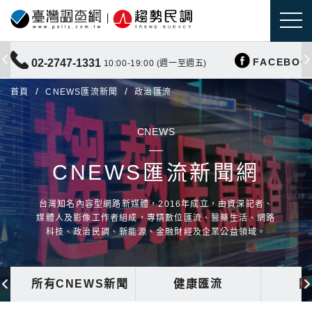
FACEBOO
02-2747-1331
10:00-19:00 (週一至週五)
首頁
CNEWS匯流新聞
政治匯流
CNEWS
CNEWS匯流新聞網
台灣知名內容型網路新媒體，2016年成立，由資深記者、
媒體人及影像工作者組成，專精數位匯流、醫藥生活、網路
科技、政治民調、新能源、金融財經及企業公益領域。
所有CNEWS新聞
健康匯流
國