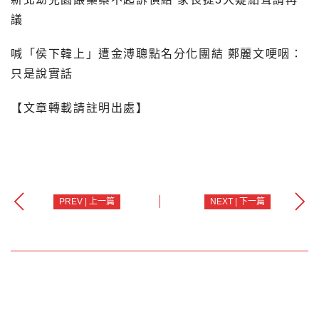
議
喊「侯下韓上」遭金溥聰點名分化團結 鄭麗文哽咽：
只是說實話
【文章轉載請註明出處】
PREV | 上一篇
NEXT | 下一篇