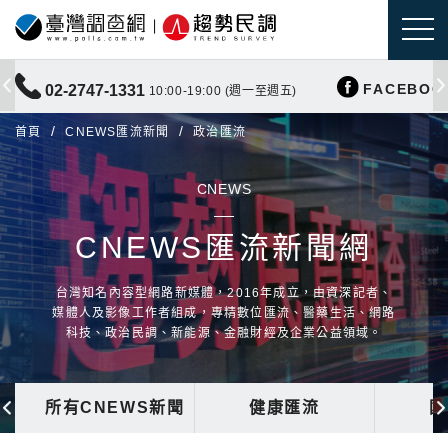
FACEBOO
02-2747-1331
10:00-19:00 (週一至週五)
首頁
CNEWS匯流新聞
政治匯流
CNEWS
CNEWS匯流新聞網
台灣知名內容型網路新媒體，2016年成立，由資深記者、
媒體人及影像工作者組成，專精數位匯流、醫藥生活、網路
科技、政治民調、新能源、金融財經及企業公益領域。
所有CNEWS新聞
健康匯流
國