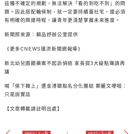
這種不確定的規劃，無法解決「看的到吃不到」的問
題。因此搭配輪候制，就一定要持續蓋社宅，還必須
有明確的興建時程，讓青年更清楚掌握未來進度。
新聞照來源：賴品妤辦公室提供
《更多CNEWS匯流新聞網報導》
新北幼兒園餵藥案不起訴偵結 家長提3大疑點聲請再
議
喊「侯下韓上」遭金溥聰點名分化團結 鄭麗文哽咽：
只是說實話
【文章轉載請註明出處】
PREV | 上一篇
NEXT | 下一篇