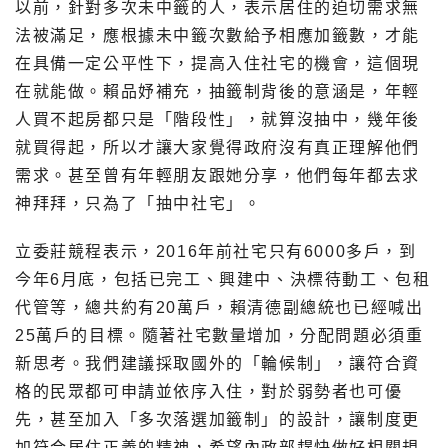
以前，針對多次未中籤的人，表示居住的迫切需求無
法被滿足，應根據未中籤次數給予相應加籤數，才能
在具備一定公平性下，提高入住社宅的機會，這個現
在就能做。賴品妤補充，抽籤制背後的意涵是，年輕
人買不起房都只是「階段性」，就算沒抽中，幾年後
就買得起，所以才讓大家覺得政府沒有真正理解他們
需求。甚至曾有年輕朋友跟她分享，他們每年都去求
神拜拜，只為了「抽中社宅」。
立委莊競程表示，2016年前社宅只有6000多戶，到
今年6月底，包括已完工、興建中、決標待動工、包租
代管等，總共約有20萬戶，賴清德副總統也已經喊出
25萬戶的目標。隨著社宅數量增加，分配問題必須重
新思考。我們建議採取國外的「輪候制」，讓符合資
格的民眾都可申請並依序入住，對於弱勢者也可優
先，甚至加入「多次落選加籤制」的設計，讓制度更
加符合居住正義的精神，希望內政部趕快做好相關規