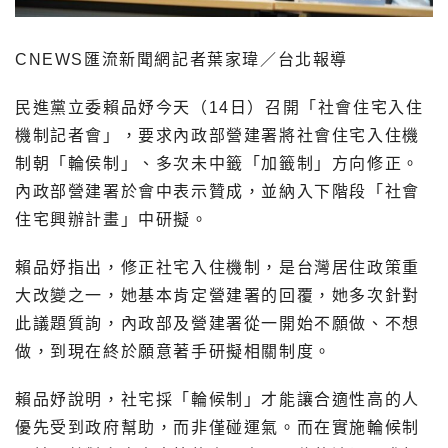
CNEWS匯流新聞網記者葉家瑋／台北報導
民進黨立委賴品妤今天（14日）召開「社會住宅入住
機制記者會」，要求內政部營建署將社會住宅入住機
制朝「輪侯制」、多次未中籤「加籤制」方向修正。
內政部營建署於會中表示贊成，並納入下階段「社會
住宅興辦計畫」中研擬。
賴品妤指出，修正社宅入住機制，是台灣居住政策重
大改變之一，她基本肯定營建署的回覆，她多次針對
此議題質詢，內政部及營建署從一開始不願做、不想
做，到現在終於願意著手研擬相關制度。
賴品妤說明，社宅採「輪候制」才能讓合適性高的人
優先受到政府幫助，而非僅碰運氣。而在實施輪候制