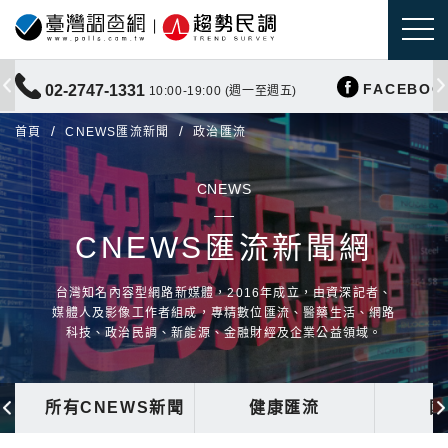
FACEBOO
02-2747-1331
10:00-19:00 (週一至週五)
首頁
CNEWS匯流新聞
政治匯流
CNEWS
CNEWS匯流新聞網
台灣知名內容型網路新媒體，2016年成立，由資深記者、
媒體人及影像工作者組成，專精數位匯流、醫藥生活、網路
科技、政治民調、新能源、金融財經及企業公益領域。
所有CNEWS新聞
健康匯流
國