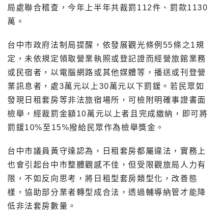
局處聯合稽查，今年上半年共裁罰112件、罰款1130
萬。
台中市政府法制局提醒，依發展觀光條例55條之1規
定，未依規定領取營業執照或登記證而經營旅館業務
或民宿者，以電腦網路或其他媒體等，播送或刊登營
業訊息者，處3萬元以上30萬元以下罰鍰。若民眾如
發現日租套房等非法旅宿場所，可檢附明確事證書面
檢舉，經裁罰金額10萬元以上者且完成繳納，即可將
罰鍰10%至15%撥給民眾作為檢舉獎金。
台中市議員黃守達認為，日租套房都屬違法，實務上
也會引起台中市整體觀感不佳，但受限觀旅局人力有
限，不如反向思考，將日租型套房類型化，改善態
樣，協助部分業者轉型成合法，透過輔導納管才能降
低非法套房數量。