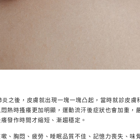
肺炎之後，皮膚就出現一塊一塊凸起，當時就診皮膚
氣悶熱時搔癢更加明顯，運動流汗後症狀也會加重，
搔癢發作時間才縮短、漸趨穩定。
咳嗽、胸悶、疲勞、睡眠品質不佳、記憶力喪失、味