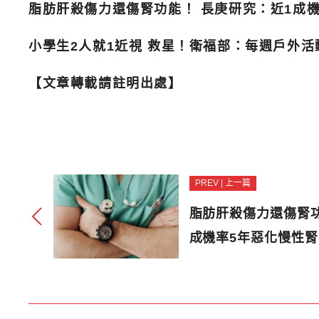
脂肪肝殺傷力還傷腎功能！ 長庚研究：近1成
小學生2人就1近視 救星！衛福部：每週戶外活
【文章轉載請註明出處】
PREV | 上一篇
脂肪肝殺傷力還傷腎功
成機率5年惡化慢性腎