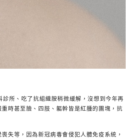
科診所、吃了抗組織胺稍微緩解，沒想到今年再
嚴重時甚至臉、四肢、軀幹皆是紅腫的團塊，抗
覺喪失等，因為新冠病毒會侵犯人體免疫系統，