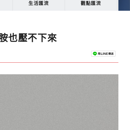
生活匯流
觀點匯流
胺也壓不下來