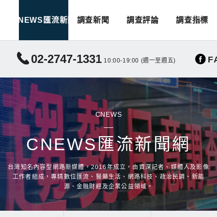
CNEWS匯流新聞
調查新聞
調查評論
調查指標
02-2747-1331
F
10:00-19:00 (週一至週五)
CNEWS
CNEWS匯流新聞網
台灣知名內容型網路新媒體，2016年成立，由資深記者、媒體人及影像
工作者組成，專精數位匯流、醫藥生活、網路科技、政治民調、新能
源、金融財經及企業公益領域。