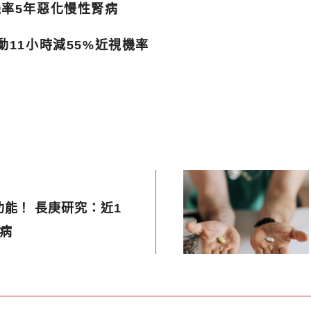
機率5年惡化慢性腎病
動11小時減55%近視機率
能！ 長庚研究：近1
病