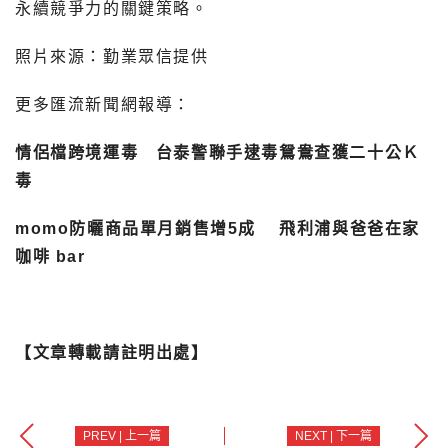
永續競爭力的關鍵策略。
照片來源：勤業眾信提供
更多匯流新聞網報導：
情侶檔跨境運毒 台泰警聯手逮毒鴛鴦查獲二十公Ｋ
毒
momo防曬商品單月銷售增5成 飛利浦與爸爸在家
咖啡 bar
【文章轉載請註明出處】
PREV | 上一篇
NEXT | 下一篇