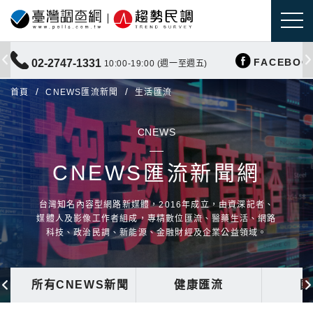
FACEBOO
02-2747-1331
10:00-19:00 (週一至週五)
首頁
CNEWS匯流新聞
生活匯流
CNEWS
CNEWS匯流新聞網
台灣知名內容型網路新媒體，2016年成立，由資深記者、
媒體人及影像工作者組成，專精數位匯流、醫藥生活、網路
科技、政治民調、新能源、金融財經及企業公益領域。
所有CNEWS新聞
健康匯流
國