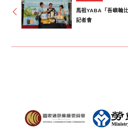
馬祖YABA「吾嶼輪
記者會