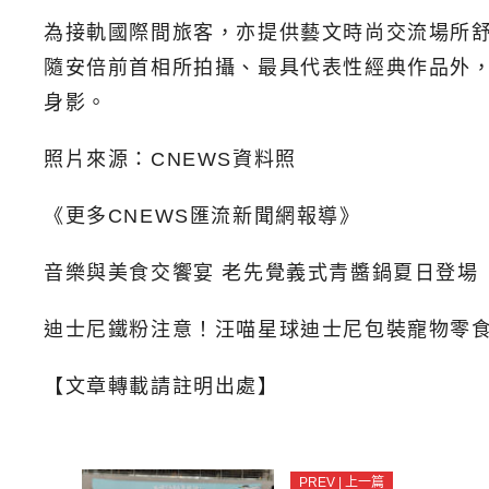
為接軌國際間旅客，亦提供藝文時尚交流場所
隨安倍前首相所拍攝、最具代表性經典作品外
身影。
照片來源：CNEWS資料照
《更多CNEWS匯流新聞網報導》
音樂與美食交饗宴 老先覺義式青醬鍋夏日登場
迪士尼鐵粉注意！汪喵星球迪士尼包裝寵物零
【文章轉載請註明出處】
PREV | 上一篇