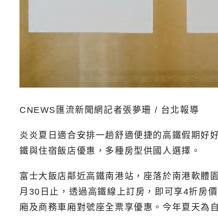
CNEWS匯流新聞網記者張夢珊 / 台北報導
炎炎夏日適合安排一趟舒適便捷的高鐵假期好好
鐵與住宿飯店優惠，多種房型供國人選擇。
富士大飯店鄰近高鐵南港站，座落於南港軟體
月30日止，透過高鐵線上訂房，即可享4折房價優惠
廂及商務車廂對號座全票享優惠。今年夏天為