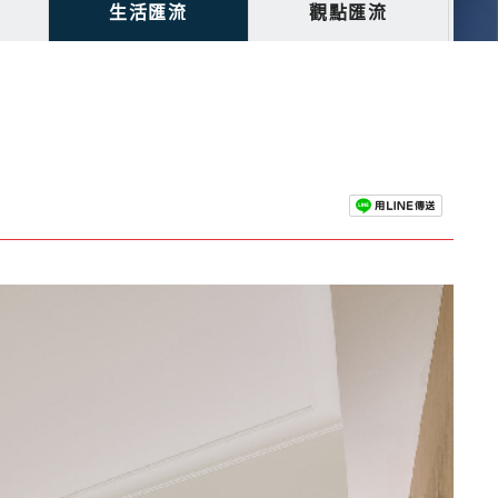
生活匯流
觀點匯流