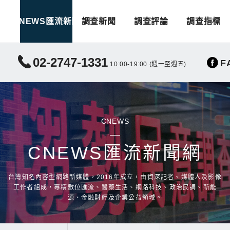
CNEWS匯流新聞
調查新聞
調查評論
調查指標
02-2747-1331
F
10:00-19:00 (週一至週五)
CNEWS
CNEWS匯流新聞網
台灣知名內容型網路新媒體，2016年成立，由資深記者、媒體人及影像
工作者組成，專精數位匯流、醫藥生活、網路科技、政治民調、新能
源、金融財經及企業公益領域。