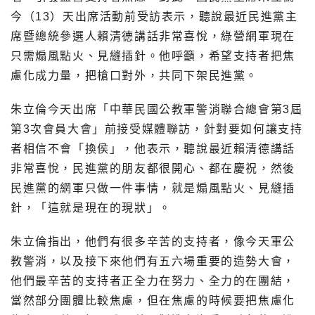
今（13）天出席活動前受訪表示，聽說最近民進黨主
席暨總統參選人賴清德講話非常喜悅，綠營網軍現在
只需煽風點火、見縫插針。他呼籲，希望支持者把焦
慮化成力量，把槍口對外，共同下架民進黨。
朱立倫今天出席「中華民國公教軍警消聯合總會第3屆
第3次會員大會」前接受媒體聯訪，針對要如何讓支持
者相信不會「換侯」，他表示，聽說最近賴清德講話
非常喜悅，民進黨的朋友都很開心、都在慶祝，然後
民進黨的網軍只做一件事情，就是煽風點火、見縫插
針，「這就是現在的現狀」。
朱立倫指出，他們有很多辛苦的支持者，像今天軍公
教警消，以及接下來他們有五六場重要的造勢大會，
他們最辛苦的支持者正全力在努力、全力的在團結，
當然部分團體比較焦慮，但在焦慮的時候要把焦慮化