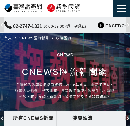
FACEBOO
02-2747-1331
10:00-19:00 (週一至週五)
首頁
CNEWS匯流新聞
政治匯流
CNEWS
CNEWS匯流新聞網
台灣知名內容型網路新媒體，2016年成立，由資深記者、
媒體人及影像工作者組成，專精數位匯流、醫藥生活、網路
科技、政治民調、新能源、金融財經及企業公益領域。
所有CNEWS新聞
健康匯流
國