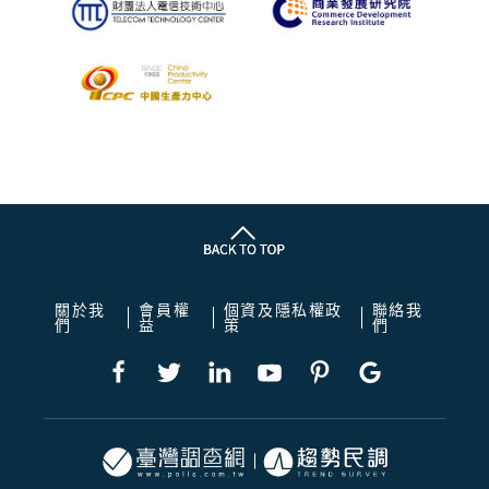
關於我
會員權
個資及隱私權政
聯絡我
們
益
策
們