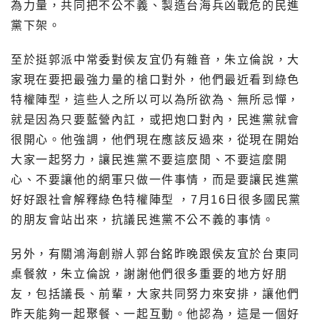
為力量，共同把不公不義、製造台海兵凶戰危的民進
黨下架。
至於挺郭派中常委對侯友宜仍有雜音，朱立倫說，大
家現在要把最強力量的槍口對外，他們最近看到綠色
特權陣型，這些人之所以可以為所欲為、無所忌憚，
就是因為只要藍營內訌，或把炮口對內，民進黨就會
很開心。他強調，他們現在應該反過來，從現在開始
大家一起努力，讓民進黨不要這麼閒、不要這麼開
心、不要讓他的網軍只做一件事情，而是要讓民進黨
好好跟社會解釋綠色特權陣型 ，7月16日很多國民黨
的朋友會站出來，抗議民進黨不公不義的事情。
另外，有關鴻海創辦人郭台銘昨晚跟侯友宜於台東同
桌餐敘，朱立倫說，謝謝他們很多重要的地方好朋
友，包括議長、前輩，大家共同努力來安排，讓他們
昨天能夠一起聚餐、一起互動。他認為，這是一個好