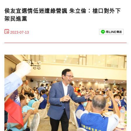
侯友宜選情低迷遭綠營諷 朱立倫：槍口對外下
架民進黨
2023-07-13