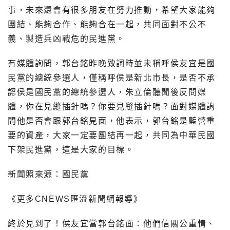
事，未來還會有很多朋友在努力推動，希望大家能夠
團結、能夠合作、能夠合在一起，共同面對不公不
義、製造兵凶戰危的民進黨。
有媒體詢問，郭台銘昨晚致詞時並未稱呼侯友宜是國
民黨的總統參選人，僅稱呼侯是新北市長，是否不承
認侯是國民黨的總統參選人，朱立倫聽聞後反問媒
體，你在見縫插針嗎？你要見縫插針嗎？面對媒體詢
問他是否會跟郭台銘見面，他表示，郭台銘是藍營重
要的資產，大家一定要團結再一起，共同為中華民國
下架民進黨，這是大家的目標。
新聞照來源：國民黨
《更多CNEWS匯流新聞網報導》
終於見到了！侯友宜當郭台銘面：他們信關公重情、