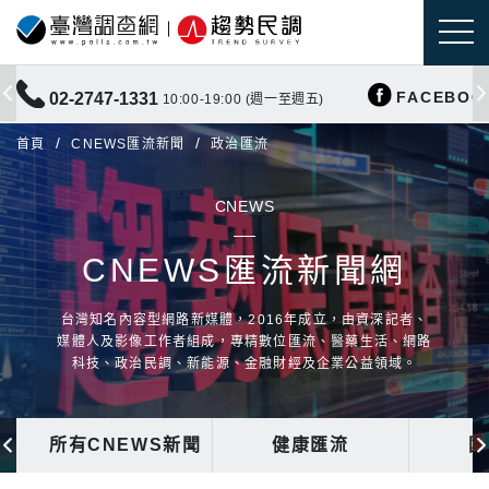
FACEBOO
02-2747-1331
10:00-19:00 (週一至週五)
首頁
CNEWS匯流新聞
政治匯流
CNEWS
CNEWS匯流新聞網
台灣知名內容型網路新媒體，2016年成立，由資深記者、
媒體人及影像工作者組成，專精數位匯流、醫藥生活、網路
科技、政治民調、新能源、金融財經及企業公益領域。
所有CNEWS新聞
健康匯流
國