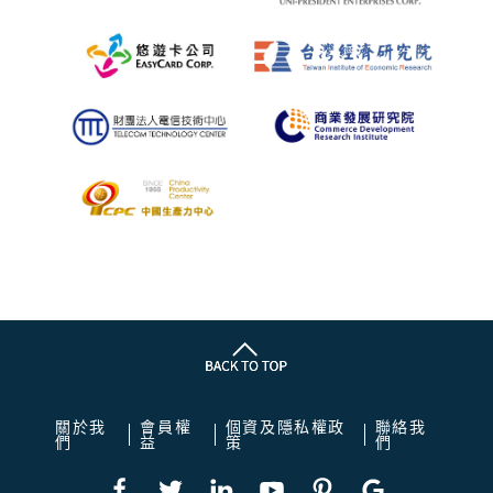
關於我
會員權
個資及隱私權政
聯絡我
們
益
策
們