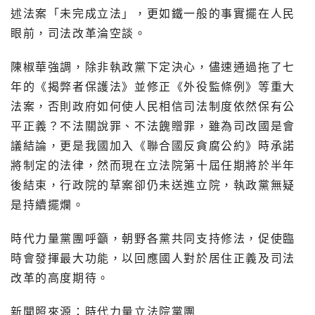
述法案「未完成立法」，更如鐵一般的事實擺在人民
眼前，司法改革淪空談。
陳椒華強調，除非執政黨下定決心，儘速通過拖了七
年的《揭弊者保護法》並修正《外役監條例》等重大
法案，否則政府如何使人民相信司法制度依然保有公
平正義？不法關說罪、不法餽贈罪，雖為司改國是會
議結論，更是我國加入《聯合國反貪腐公約》時承諾
將制定的法律，然而現在立法院第十屆任期將於半年
後結束，行政院的草案卻仍未送進立院，執政黨無疑
是持續擺爛。
時代力量黨團呼籲，朝野各黨共同支持修法，促使臨
時會發揮最大功能，以回應國人對於居住正義及司法
改革的高度期待。
新聞照來源：時代力量立法院黨團