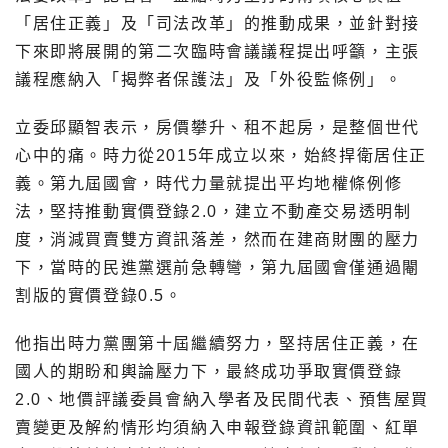
「居住正義」及「司法改革」的推動成果，並針對接
下來即將展開的第二次臨時會議議程提出呼籲，主張
議程應納入「揭弊者保護法」及「外役監條例」。
立委邱顯智表示，房價攀升、租不起房，是整個世代
心中的痛。時力從2015年成立以來，始終捍衛居住正
義。第九屆國會，時代力量就提出平均地權條例修
法，堅持推動實價登錄2.0，建立不動產交易透明制
度，消減買賣雙方資訊落差，然而在建商財團的壓力
下，當時的民進黨選前急轉彎，第九屆國會僅通過閹
割版的實價登錄0.5。
他指出時力黨團第十屆繼續努力，堅持居住正義，在
國人的期盼和輿論壓力下，最終成功爭取實價登錄
2.0、地價評議委員會納入學者及民間代表、預售屋買
賣變更及解約情形均須納入申報登錄資訊範圍、紅單