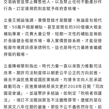
交易納管並禁止轉售他人，以及禁止任何不動產炒作
行為，訂定違規罰則並賦予政府查核權。
立委王婉諭強調，實價登錄才是關鍵，無論是包租代
管、50萬戶租屋補貼，甚至是現在的300億擴大租金
補貼專案，花費大量公帑、短期一次性的補貼並無助
於長遠健全租屋市場，導入實價登錄系統，才能促使
租屋市場資訊逐漸透明化，這也是時代力量將會繼續
捍衛的戰場。
立委陳椒華則指出，時代力量一直以來致力推動司法
改革，期許司法制度得以朝更公平公正的方向前進。
過去不論民進黨或國民黨執政，均曾多次向人民承諾
啟動司改，民進黨總統蔡英文更於2018年召開「司改
國是會議」，並凝聚許多結論，如制定「吹哨者保護
法」、增訂不法關說罪及不法餽贈罪等。遺憾的是在
蔡英文八年任期的最後，那些不公不義依然存在，前