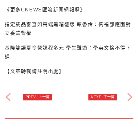
《更多CNEWS匯流新聞網報導》
指定菸品審查如高端黑箱翻版 賴香伶：衛福部應面對
立委監督權
基隆雙語夏令營課程多元 學生難過：學英文捨不得下
課
【文章轉載請註明出處】
PREV | 上一篇
NEXT | 下一篇