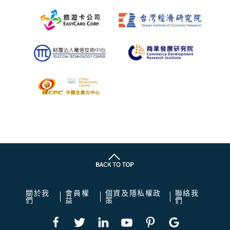
關於我
會員權
個資及隱私權政
聯絡我
們
益
策
們