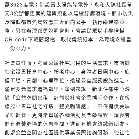
萬3623度電；除設置太陽能發電外，永和大陳社區單
元3公辦都更案的建築規劃以延續綠廊環境、都市防洪
及降低都市熱島效應三大面向著手，執行綠建築策
略。另在辦理都更說明會時，會請民眾以手機掃描
QR-code下載簡報檔，取代傳統紙本，為環境永續盡
一份心力。
社會責任面，考量公辦社宅居民的生活需求，市府於
社宅設置托育中心、托老中心、身障者日照中心、庇
護工場、青創中心等單位，透過公益服務設施進駐，
滿足多元需求造福鄰里。舉例來說，新北住都中心透
過「公益空間出租」計劃與社會企業攜手合作，在板
橋府中青年社宅打造「銀光咖啡館」，不僅提供美味
咖啡輕食，更時常舉辦各種活動及樂齡課程，讓長者
們有溫馨舒適的休憩空間，進而有機會結識新朋友。
此處公益空間為社區提供專業長照諮詢服務，使社宅