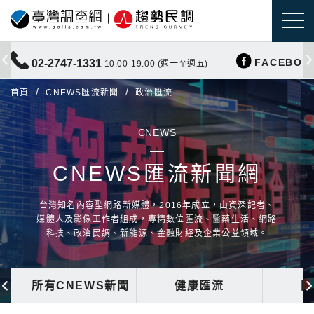
FACEBOO
02-2747-1331
10:00-19:00 (週一至週五)
首頁
CNEWS匯流新聞
政治匯流
CNEWS
CNEWS匯流新聞網
台灣知名內容型網路新媒體，2016年成立，由資深記者、
媒體人及影像工作者組成，專精數位匯流、醫藥生活、網路
科技、政治民調、新能源、金融財經及企業公益領域。
所有CNEWS新聞
健康匯流
國