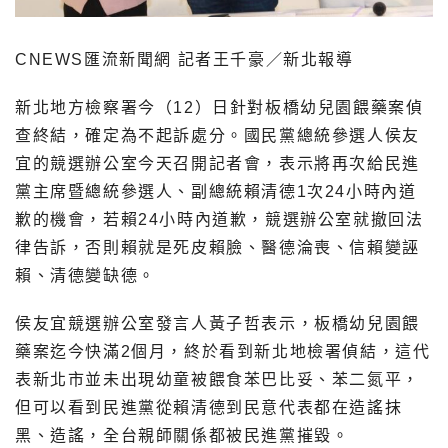
CNEWS匯流新聞網 記者王千豪／新北報導
新北地方檢察署今（12）日針對板橋幼兒園餵藥案偵
查終結，確定為不起訴處分。國民黨總統參選人侯友
宜的競選辦公室今天召開記者會，表示將再次給民進
黨主席暨總統參選人、副總統賴清德1次24小時內道
歉的機會，若賴24小時內道歉，競選辦公室就撤回法
律告訴，否則賴就是死皮賴臉、醫德淪喪、信賴變誣
賴、清德變缺德。
侯友宜競選辦公室發言人黃子哲表示，板橋幼兒園餵
藥案迄今快滿2個月，終於看到新北地檢署偵結，這代
表新北市並未出現幼童被餵食苯巴比妥、苯二氮平，
但可以看到民進黨從賴清德到民意代表都在造謠抹
黑、造謠，全台親師關係都被民進黨摧毀。