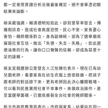
都一定會用質譜分析法做最後確定，絕不會單憑初驗
結果來論斷。
柳采葳強調，賴清德明知如此，卻刻意草率發言，傳
播假訊息，造成社會高度恐慌、民心不安、家長憂心
害怕、親師關係對立，身為副總統，卻為了選舉徹底
摧毀社會互信，做出「失德、失言、失格」，如此道
德淪喪的行為，讓你口口聲聲的信賴，卻成為惡意十
足的誣賴。
侯友宜競選辦公室發言人江怡臻也表示，現在已有幼
兒園老師，看要家長在幼生衣服上放密錄器，把孩子
跟老師的對話錄下來，更有老師因此決心離開戰場，
可以看到民進黨用社會不幸事件，來做政治操作，甚
至當選舉籌碼，已徹底撕裂全台社會的親師關係。
新北市政府教育局表示，市府與家長、幼童站在同一