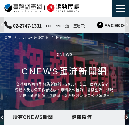
FACEBOO
02-2747-1331
10:00-19:00 (週一至週五)
首頁
CNEWS匯流新聞
政治匯流
CNEWS
CNEWS匯流新聞網
台灣知名內容型網路新媒體，2016年成立，由資深記者、
媒體人及影像工作者組成，專精數位匯流、醫藥生活、網路
科技、政治民調、新能源、金融財經及企業公益領域。
所有CNEWS新聞
健康匯流
國