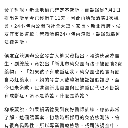
黃子哲說，新北地檢已確定不起訴，而競辦從7月1日
提出告訴至今已經過了11天，因此再給賴清德1次機
會，24小時內公開向社會大眾、家長、新北市府、侯
友宜市長道歉；若賴清德24小時內道歉，競辦就撤回
法律告訴。
侯友宜競選辦公室發言人柳采葳指出，賴清德身為醫
生、副總統，竟說出「新北市幼兒園有孩子被餵食2類
藥物」、「如果孩子有戒斷症狀，幼兒園也確實有餵
食彩虹藥水」，賴的發言人戴瑋姍被認證假訊息，至
今也未道歉，民進黨新北黨團與民進黨民代也不斷說
有戒斷症，這不是造謠，什麼是造謠？
柳采葳說，如果賴清德受到良好醫師訓練，應該非常
了解，這個餵藥案，初驗時所採用的免疫檢測法，會
有很高偽陽性，所以專業醫療檢驗、或司法調查中，