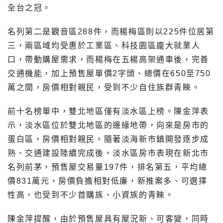
全台之冠。
名列第二是觀音區288件，而楊梅區則以225件位居第
三，兩區域均受惠於工業區、科技園區龐大就業人
口，帶動購屋需求，而楊梅在五楊高架通車後，完善
交通機能，加上預售屋單價2字頭、總價在650至750
萬之間，房價相對親民，受到不少自住族群青睞。
前十名榜單中，雙北地區僅有淡水區上榜。陳金萍表
示，淡水區位於雙北地區的邊緣地帶，向來是房市的
蛋白區，房價相對親民。隨著淡海新市鎮開發逐步成
熟、交通建設陸續完成後，淡水區房市表現在新北市
名列前茅，預售屋交易量197件，排名第五，平均總
價831萬元，房價負擔相對低廉，新推案多、可選擇
性高，也受到不少首購族、小資族的青睞。
陳金萍提醒，由於預售屋具有屋況新、可客變，同時