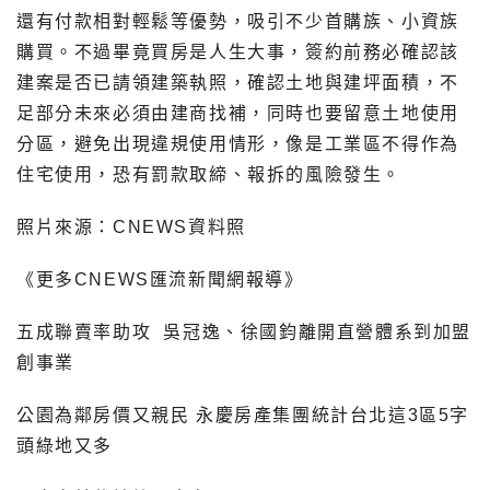
還有付款相對輕鬆等優勢，吸引不少首購族、小資族
購買。不過畢竟買房是人生大事，簽約前務必確認該
建案是否已請領建築執照，確認土地與建坪面積，不
足部分未來必須由建商找補，同時也要留意土地使用
分區，避免出現違規使用情形，像是工業區不得作為
住宅使用，恐有罰款取締、報拆的風險發生。
照片來源：CNEWS資料照
《更多CNEWS匯流新聞網報導》
五成聯賣率助攻 吳冠逸、徐國鈞離開直營體系到加盟
創事業
公園為鄰房價又親民 永慶房產集團統計台北這3區5字
頭綠地又多