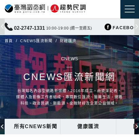
FACEBOO
02-2747-1331
10:00-19:00 (週一至週五)
首頁
CNEWS匯流新聞
財經匯流
CNEWS
CNEWS匯流新聞網
台灣知名內容型網路新媒體，2016年成立，由資深記者、
媒體人及影像工作者組成，專精數位匯流、醫藥生活、網路
科技、政治民調、新能源、金融財經及企業公益領域。
所有CNEWS新聞
健康匯流
國