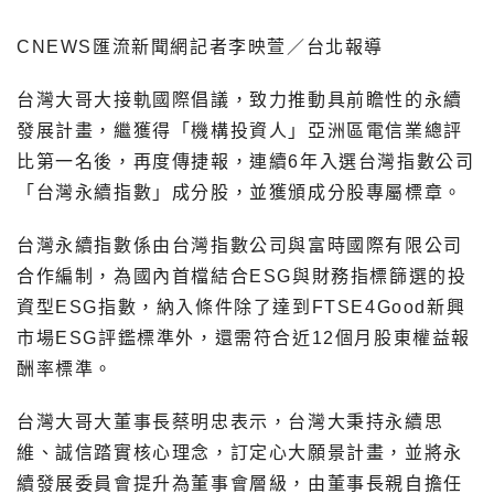
CNEWS匯流新聞網記者李映萱／台北報導
台灣大哥大接軌國際倡議，致力推動具前瞻性的永續
發展計畫，繼獲得「機構投資人」亞洲區電信業總評
比第一名後，再度傳捷報，連續6年入選台灣指數公司
「台灣永續指數」成分股，並獲頒成分股專屬標章。
台灣永續指數係由台灣指數公司與富時國際有限公司
合作編制，為國內首檔結合ESG與財務指標篩選的投
資型ESG指數，納入條件除了達到FTSE4Good新興
市場ESG評鑑標準外，還需符合近12個月股東權益報
酬率標準。
台灣大哥大董事長蔡明忠表示，台灣大秉持永續思
維、誠信踏實核心理念，訂定心大願景計畫，並將永
續發展委員會提升為董事會層級，由董事長親自擔任