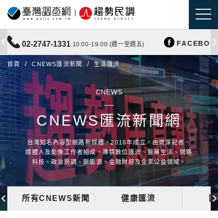
FACEBOO
02-2747-1331
10:00-19:00 (週一至週五)
首頁
CNEWS匯流新聞
生活匯流
CNEWS
CNEWS匯流新聞網
台灣知名內容型網路新媒體，2016年成立，由資深記者、
媒體人及影像工作者組成，專精數位匯流、醫藥生活、網路
科技、政治民調、新能源、金融財經及企業公益領域。
所有CNEWS新聞
健康匯流
國