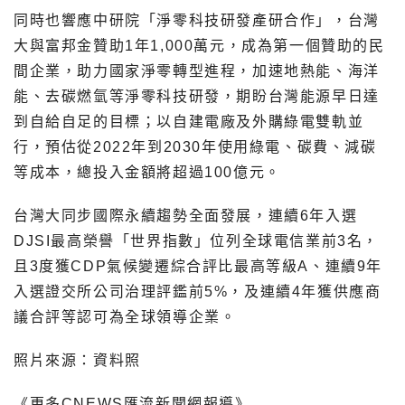
同時也響應中研院「淨零科技研發產研合作」，台灣
大與富邦金贊助1年1,000萬元，成為第一個贊助的民
間企業，助力國家淨零轉型進程，加速地熱能、海洋
能、去碳燃氫等淨零科技研發，期盼台灣能源早日達
到自給自足的目標；以自建電廠及外購綠電雙軌並
行，預估從2022年到2030年使用綠電、碳費、減碳
等成本，總投入金額將超過100億元。
台灣大同步國際永續趨勢全面發展，連續6年入選
DJSI最高榮譽「世界指數」位列全球電信業前3名，
且3度獲CDP氣候變遷綜合評比最高等級A、連續9年
入選證交所公司治理評鑑前5%，及連續4年獲供應商
議合評等認可為全球領導企業。
照片來源：資料照
《更多CNEWS匯流新聞網報導》