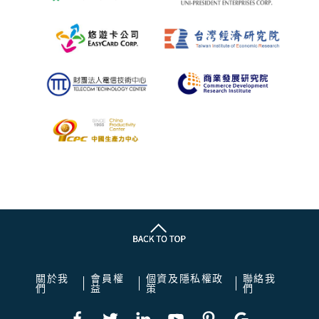
關於我
會員權
個資及隱私權政
聯絡我
們
益
策
們