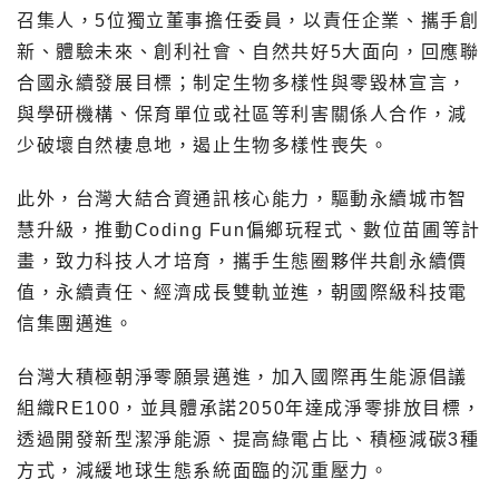
召集人，5位獨立董事擔任委員，以責任企業、攜手創
新、體驗未來、創利社會、自然共好5大面向，回應聯
合國永續發展目標；制定生物多樣性與零毀林宣言，
與學研機構、保育單位或社區等利害關係人合作，減
少破壞自然棲息地，遏止生物多樣性喪失。
此外，台灣大結合資通訊核心能力，驅動永續城市智
慧升級，推動Coding Fun偏鄉玩程式、數位苗圃等計
畫，致力科技人才培育，攜手生態圈夥伴共創永續價
值，永續責任、經濟成長雙軌並進，朝國際級科技電
信集團邁進。
台灣大積極朝淨零願景邁進，加入國際再生能源倡議
組織RE100，並具體承諾2050年達成淨零排放目標，
透過開發新型潔淨能源、提高綠電占比、積極減碳3種
方式，減緩地球生態系統面臨的沉重壓力。