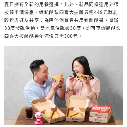
夏日擁有全新的用餐選擇。此外，新品同樣適用外帶
披薩半價優惠，蝦趴酪梨四喜大披薩只需449元就能
輕鬆與好友共享；為陪伴消費者共度難耐酷暑，舉辦
38度發飆活動，當地氣溫飆破38度，即可享蝦趴酪梨
四喜大披薩酷暑沁涼價只需388元。