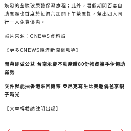
煥發的全臉玻尿酸保濕療程；此外，暑假期間百宴自
助餐廳也首度於每週六加開下午茶餐期，祭出四人同
行一人免費優惠。
照片來源：CNEWS資料照
《更多CNEWS匯流新聞網報導》
開幕即做公益 台南永慶不動產贈80份物資攜手伊甸助
弱勢
交件就能抽香港來回機票 亞尼克寫生比賽邀偶爸享親
子時光
【文章轉載請註明出處】