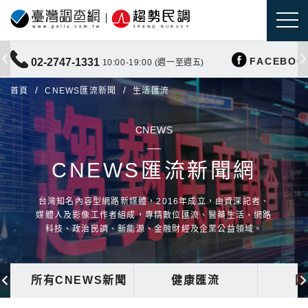
FACEBOO
02-2747-1331
10:00-19:00 (週一至週五)
首頁
CNEWS匯流新聞
生活匯流
CNEWS
CNEWS匯流新聞網
台灣知名內容型網路新媒體，2016年成立，由資深記者、
媒體人及影像工作者組成，專精數位匯流、醫藥生活、網路
科技、政治民調、新能源、金融財經及企業公益領域。
所有CNEWS新聞
健康匯流
國