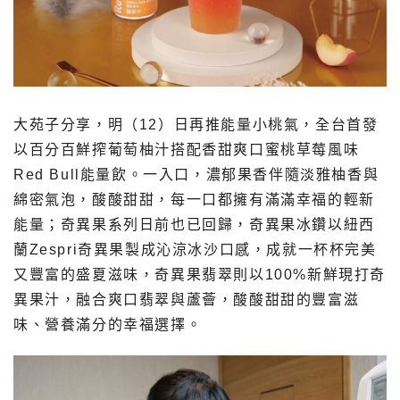
大苑子分享，明（12）日再推能量小桃氣，全台首發
以百分百鮮搾葡萄柚汁搭配香甜爽口蜜桃草莓風味
Red Bull能量飲。一入口，濃郁果香伴隨淡雅柚香與
綿密氣泡，酸酸甜甜，每一口都擁有滿滿幸福的輕新
能量；奇異果系列日前也已回歸，奇異果冰鑽以紐西
蘭Zespri奇異果製成沁涼冰沙口感，成就一杯杯完美
又豐富的盛夏滋味，奇異果翡翠則以100%新鮮現打奇
異果汁，融合爽口翡翠與蘆薈，酸酸甜甜的豐富滋
味、營養滿分的幸福選擇。