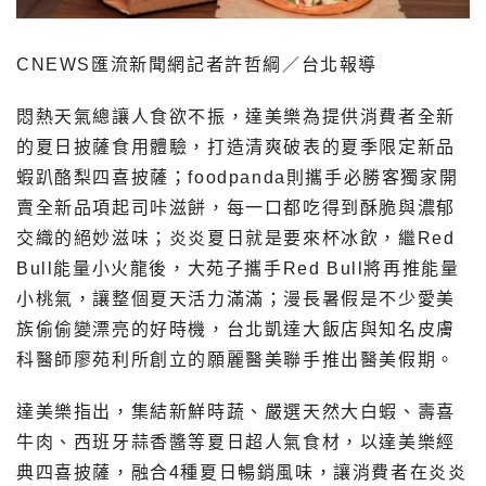
CNEWS匯流新聞網記者許哲綱／台北報導
悶熱天氣總讓人食欲不振，達美樂為提供消費者全新
的夏日披薩食用體驗，打造清爽破表的夏季限定新品
蝦趴酪梨四喜披薩；foodpanda則攜手必勝客獨家開
賣全新品項起司咔滋餅，每一口都吃得到酥脆與濃郁
交織的絕妙滋味；炎炎夏日就是要來杯冰飲，繼Red
Bull能量小火龍後，大苑子攜手Red Bull將再推能量
小桃氣，讓整個夏天活力滿滿；漫長暑假是不少愛美
族偷偷變漂亮的好時機，台北凱達大飯店與知名皮膚
科醫師廖苑利所創立的願麗醫美聯手推出醫美假期。
達美樂指出，集結新鮮時蔬、嚴選天然大白蝦、壽喜
牛肉、西班牙蒜香醬等夏日超人氣食材，以達美樂經
典四喜披薩，融合4種夏日暢銷風味，讓消費者在炎炎