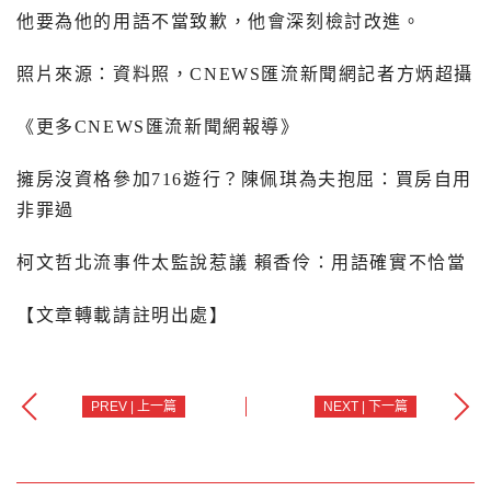
他要為他的用語不當致歉，他會深刻檢討改進。
照片來源：資料照，
CNEWS
匯流新聞網記者方炳超攝
《更多
CNEWS
匯流新聞網報導》
擁房沒資格參加
716
遊行？陳佩琪為夫抱屈：買房自用
非罪過
柯文哲北流事件太監說惹議 賴香伶：用語確實不恰當
【文章轉載請註明出處】
PREV | 上一篇
NEXT | 下一篇