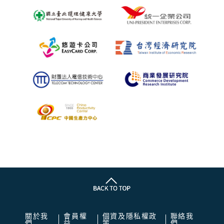
關於我
會員權
個資及隱私權政
聯絡我
們
益
策
們