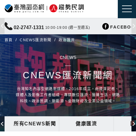
FACEBOO
02-2747-1331
10:00-19:00 (週一至週五)
首頁
CNEWS匯流新聞
政治匯流
CNEWS
CNEWS匯流新聞網
台灣知名內容型網路新媒體，2016年成立，由資深記者、
媒體人及影像工作者組成，專精數位匯流、醫藥生活、網路
科技、政治民調、新能源、金融財經及企業公益領域。
所有CNEWS新聞
健康匯流
國