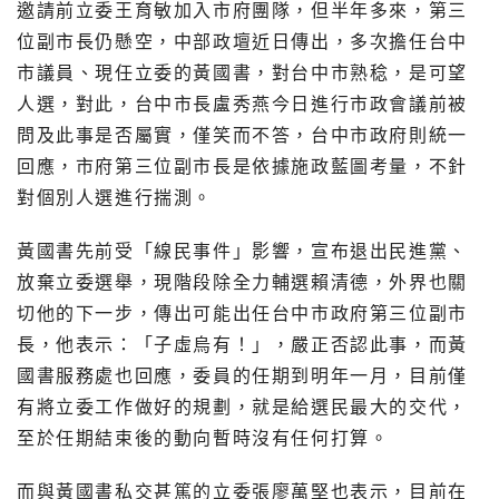
邀請前立委王育敏加入市府團隊，但半年多來，第三
位副市長仍懸空，中部政壇近日傳出，多次擔任台中
市議員、現任立委的黃國書，對台中市熟稔，是可望
人選，對此，台中市長盧秀燕今日進行市政會議前被
問及此事是否屬實，僅笑而不答，台中市政府則統一
回應，市府第三位副市長是依據施政藍圖考量，不針
對個別人選進行揣測。
黃國書先前受「線民事件」影響，宣布退出民進黨、
放棄立委選舉，現階段除全力輔選賴清德，外界也關
切他的下一步，傳出可能出任台中市政府第三位副市
長，他表示：「子虛烏有！」，嚴正否認此事，而黃
國書服務處也回應，委員的任期到明年一月，目前僅
有將立委工作做好的規劃，就是給選民最大的交代，
至於任期結束後的動向暫時沒有任何打算。
而與黃國書私交甚篤的立委張廖萬堅也表示，目前在