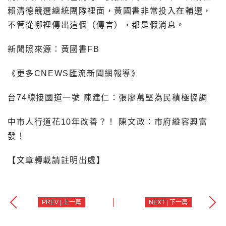
賴清德競選總統團隊裡面，黃國書非常投入在輔選，
不管從哪裡傳出這個（傳言），都是假消息。
新聞照來源：黃國書FB
《更多CNEWS匯流新聞網報導》
台74線接國道一號 陳建仁：張廖萬堅為民積極協調
中市人行道花10年改善？！ 陳文政：市府縱容興富
發！
【文章轉載請註明出處】
PREV | 上一篇
NEXT | 下一篇