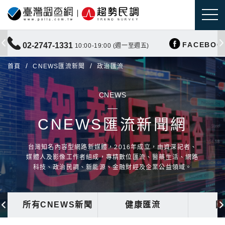
FACEBOO
02-2747-1331
10:00-19:00 (週一至週五)
首頁
CNEWS匯流新聞
政治匯流
CNEWS
CNEWS匯流新聞網
台灣知名內容型網路新媒體，2016年成立，由資深記者、
媒體人及影像工作者組成，專精數位匯流、醫藥生活、網路
科技、政治民調、新能源、金融財經及企業公益領域。
所有CNEWS新聞
健康匯流
國