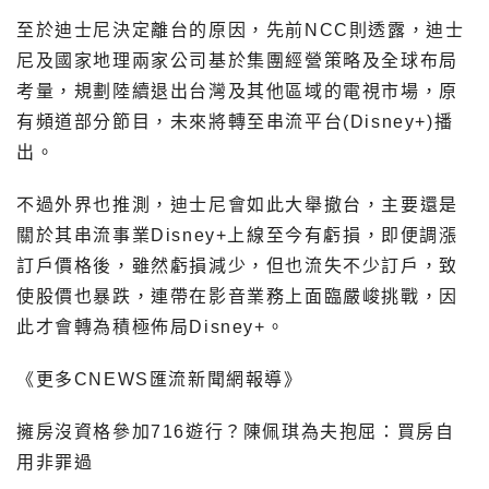
至於迪士尼決定離台的原因，先前NCC則透露，迪士
尼及國家地理兩家公司基於集團經營策略及全球布局
考量，規劃陸續退出台灣及其他區域的電視市場，原
有頻道部分節目，未來將轉至串流平台(Disney+)播
出。
不過外界也推測，迪士尼會如此大舉撤台，主要還是
關於其串流事業Disney+上線至今有虧損，即便調漲
訂戶價格後，雖然虧損減少，但也流失不少訂戶，致
使股價也暴跌，連帶在影音業務上面臨嚴峻挑戰，因
此才會轉為積極佈局Disney+。
《更多
CNEWS
匯流新聞網報導》
擁房沒資格參加
716
遊行？陳佩琪為夫抱屈：買房自
用非罪過