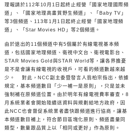
理報請於112年10月1日起終止經營「國家地理國際頻
道」、「國家地理高畫質野生頻道」、「Baby TV」
等3個頻道、113年1月1日起終止經營「國家地理頻
道」、「Star Movies HD」等2個頻道。
由於退出的11個頻道中有5個屬於有線電視基本頻
道，包括國家地理頻道、衛視中文台、衛視電影台、
STAR Movies Gold與STAR World等，讓各界擔憂
是不是會讓有線電視的收視戶，可看的頻道數越來越
少。 對此，NCC副主委暨發言人翁柏宗指出，依據
規定，基本頻道數目「少一補一是原則」，只是並未
強制補在原頻道位置。由於明年有線電視費率審查，8
月系統業者會開始陸續送資料與規劃給地方政府，因
此NCC也會督促系統業者盡快跟頻道進行協商，讓基
本頻道數目補上，符合節目區塊化原則、頻道盡量同
類型，數量跟品質上以「相同或更好」作為原則。