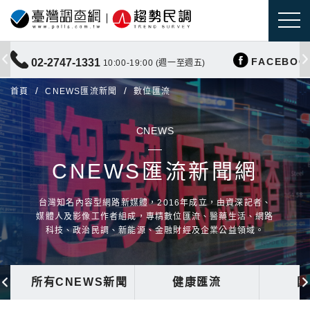
FACEBOO
02-2747-1331
10:00-19:00 (週一至週五)
首頁
CNEWS匯流新聞
數位匯流
CNEWS
CNEWS匯流新聞網
台灣知名內容型網路新媒體，2016年成立，由資深記者、
媒體人及影像工作者組成，專精數位匯流、醫藥生活、網路
科技、政治民調、新能源、金融財經及企業公益領域。
所有CNEWS新聞
健康匯流
國