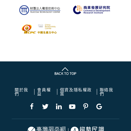
關於我
會員權
個資及隱私權政
聯絡我
們
益
策
們