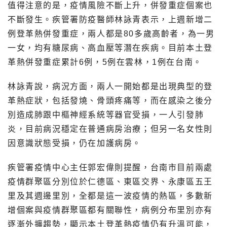
值得注意的是，疫情風險不斷上升，併發重症個案也
不斷發生。疾管署防疫醫師林詠青表示，上週新增二
例登革熱併發重症，兩人都是80多歲高齡者，為一男
一女，均有糖尿病、高血壓等潛在疾病。目前本土登
革熱併發重症累計6例，5例在雲林，1例在台南。
林詠青說，病況方面，兩人一開始都是出現典型的登
革熱症狀，包括發燒、骨頭疼痛等，而在感染之後分
別造成肺跟中樞神經系統等器官受損，一人引發肺
炎，目前病況穩定在普通病房治療；但另一名女性則
因意識狀態受損，仍在加護病房。
疾管署疫情中心主任郭宏偉則提醒，台南市目前兩處
疫情群聚區分別位於仁德區、東區交界、永康區五王
里及其週邊里別，全都是這一波疫情的熱區，多數新
增個案與疫情群聚區都有關聯性，病例分布里別亦有
逐漸外擴趨勢，顯示本土登革熱疫情仍有升溫可能，