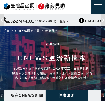
FACEBOO
02-2747-1331
10:00-19:00 (週一至週五)
首頁
CNEWS匯流新聞
健康匯流
CNEWS
CNEWS匯流新聞網
台灣知名內容型網路新媒體，2016年成立，由資深記者、
媒體人及影像工作者組成，專精數位匯流、醫藥生活、網路
科技、政治民調、新能源、金融財經及企業公益領域。
所有CNEWS新聞
健康匯流
國