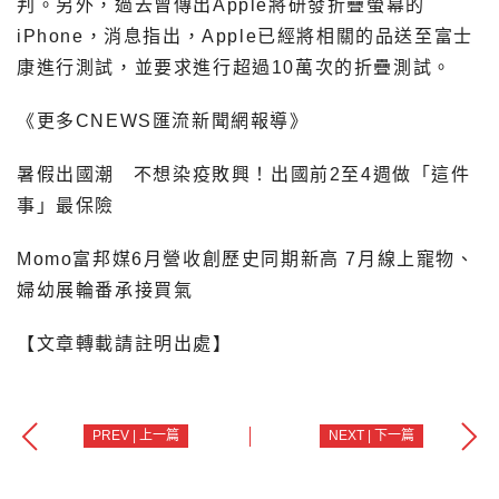
判。另外，過去曾傳出Apple將研發折疊螢幕的
iPhone，消息指出，Apple已經將相關的品送至富士
康進行測試，並要求進行超過10萬次的折疊測試。
《更多CNEWS匯流新聞網報導》
暑假出國潮
不想染疫敗興！出國前2至4週做「這件
事」最保險
Momo富邦媒6月營收創歷史同期新高 7月線上寵物、
婦幼展輪番承接買氣
【文章轉載請註明出處】
PREV | 上一篇
NEXT | 下一篇