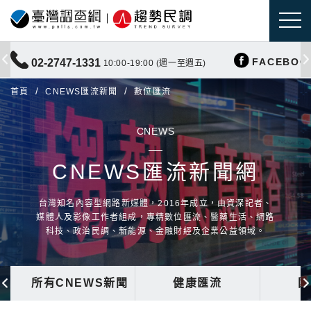
FACEBOO
02-2747-1331
10:00-19:00 (週一至週五)
首頁
CNEWS匯流新聞
數位匯流
CNEWS
CNEWS匯流新聞網
台灣知名內容型網路新媒體，2016年成立，由資深記者、
媒體人及影像工作者組成，專精數位匯流、醫藥生活、網路
科技、政治民調、新能源、金融財經及企業公益領域。
所有CNEWS新聞
健康匯流
國