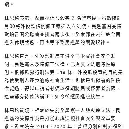
讀。
林思銘表示，然而林信吾殺害 2 名警察後，行政院9
月30將外役監條例修正案送入立法院，民進黨召委陳
歐珀召開公聽會並排審兩次後，全案卻在去年底全面
進入休眠狀態，再也等不到民進黨的關愛眼神。
林思銘直言，外役監制度不健全已形成社會安全漏
洞，民進黨未及時修正法律，已違反立法適時性原
則。根據監獄行刑法第 149 條，外役監設置的目的是
為使受刑人逐步適應社會生活，也就是出獄前的階段
性處遇，得以申請者必須以役期將屆或輕罪者為限，
這些都有待修法補正，如今卻遭民進黨放生。
林思銘質疑，相較於先前全黨護一人地火速立法，民
進黨的雙標作為是打從心底漠視社會安全與改革要
求。監察院在 2019、2020 年，曾經分別針對外役監