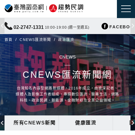
FACEBOO
02-2747-1331
10:00-19:00 (週一至週五)
首頁
CNEWS匯流新聞
政治匯流
CNEWS
CNEWS匯流新聞網
台灣知名內容型網路新媒體，2016年成立，由資深記者、
媒體人及影像工作者組成，專精數位匯流、醫藥生活、網路
科技、政治民調、新能源、金融財經及企業公益領域。
所有CNEWS新聞
健康匯流
國