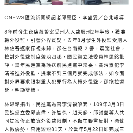
CNEWS匯流新聞網記者邱璽臣、李盛雯／台北報導
8年前發生夜店殺警案受刑人入監服刑2年半後，獲准
轉外役監，引發外界質疑。去年8月發生外役監受刑人
林信吾返家探視未歸，卻在台南殺 2 警，震驚社會，
檢討外役監制度聲浪四起，國民黨立法委員林思銘批
評，當年民進黨為護送前民進黨中常委、貪污累犯李
清福進外役監，提案不到三個月就完成修法，如今面
對外界要求限制重大犯罪行為人轉外役監，卻拖拉遲
延，明顯雙標。
林思銘指出，民進黨為替李清福解套，109年3月3日
民進黨立委邱志偉、許智傑、趙天麟、邱議瑩等人共
同提案修正放寬外役監限制，不顧在野黨反對，憑仗
人數優勢，只用短短81天，於當年5月22日即完成三