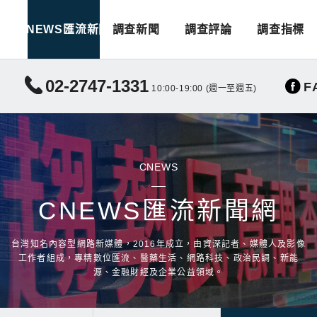
CNEWS匯流新聞
調查新聞
調查評論
調查指標
02-2747-1331
F
10:00-19:00 (週一至週五)
CNEWS
CNEWS匯流新聞網
台灣知名內容型網路新媒體，2016年成立，由資深記者、媒體人及影像
工作者組成，專精數位匯流、醫藥生活、網路科技、政治民調、新能
源、金融財經及企業公益領域。