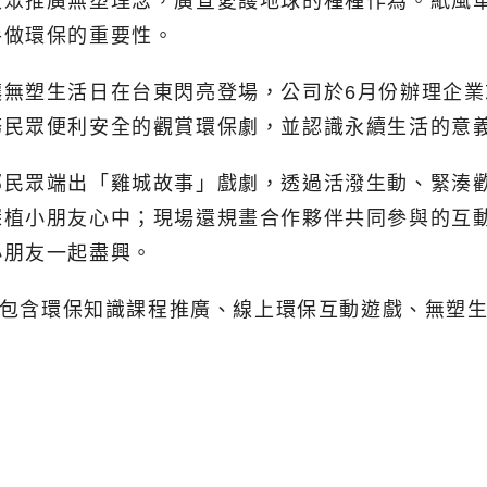
大眾推廣無塑理念，廣宣愛護地球的種種作為。紙風
手做環保的重要性。
讓無塑生活日在台東閃亮登場，公司於6月份辦理企
務民眾便利安全的觀賞環保劇，並認識永續生活的意
部民眾端出「雞城故事」戲劇，透過活潑生動、緊湊
深植小朋友心中；現場還規畫合作夥伴共同參與的互
小朋友一起盡興。
動」包含環保知識課程推廣、線上環保互動遊戲、無塑