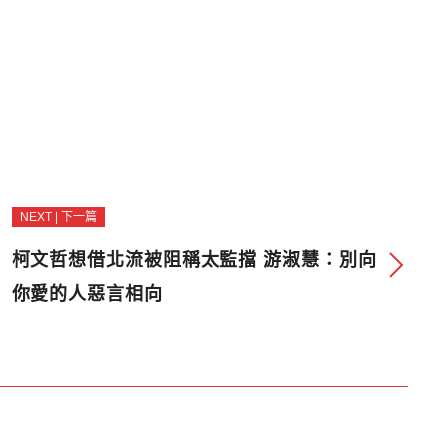
NEXT | 下一篇
柯文哲想借北流被阻稱太監擋 游淑慧：別向
你愛的人惡言相向