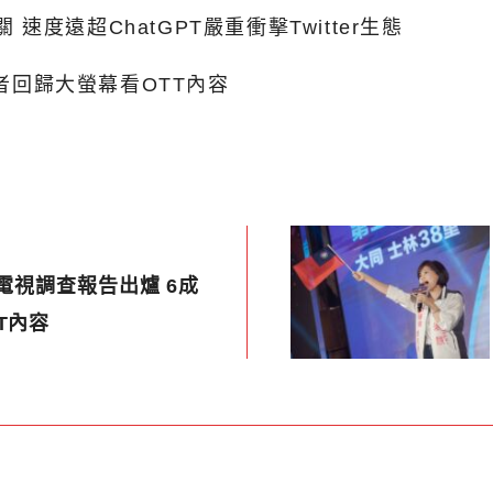
 速度遠超ChatGPT嚴重衝擊Twitter生態
訪者回歸大螢幕看OTT內容
網電視調查報告出爐 6成
T內容