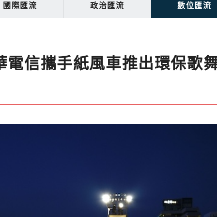
國際匯流
政治匯流
數位匯流
華電信攜手紙風車推出環保歌