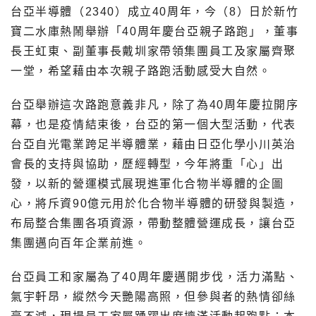
台亞半導體（2340）成立40周年，今（8）日於新竹
寶二水庫熱鬧舉辦「40周年慶台亞親子路跑」，董事
長王虹東、副董事長戴圳家帶領集團員工及家屬齊聚
一堂，希望藉由本次親子路跑活動感受大自然。
台亞舉辦這次路跑意義非凡，除了為40周年慶拉開序
幕，也是疫情結束後，台亞的第一個大型活動，代表
台亞自光電業跨足半導體業，藉由日亞化學小川英治
會長的支持與協助，歷經轉型，今年將重「心」出
發，以新的營運模式展現進軍化合物半導體的企圖
心，將斥資90億元用於化合物半導體的研發與製造，
布局整合集團各項資源，帶動整體營運成長，讓台亞
集團邁向百年企業前進。
台亞員工和家屬為了40周年慶邁開步伐，活力滿點、
氣宇軒昂，縱然今天艷陽高照，但參與者的熱情卻絲