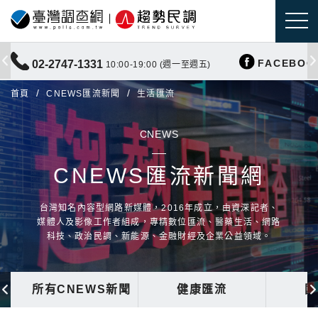
FACEBOO
02-2747-1331
10:00-19:00 (週一至週五)
首頁
CNEWS匯流新聞
生活匯流
CNEWS
CNEWS匯流新聞網
台灣知名內容型網路新媒體，2016年成立，由資深記者、
媒體人及影像工作者組成，專精數位匯流、醫藥生活、網路
科技、政治民調、新能源、金融財經及企業公益領域。
所有CNEWS新聞
健康匯流
國