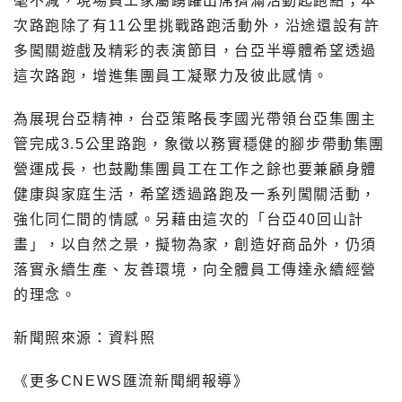
毫不減，現場員工家屬踴躍出席擠滿活動起跑點；本
次路跑除了有11公里挑戰路跑活動外，沿途還設有許
多闖關遊戲及精彩的表演節目，台亞半導體希望透過
這次路跑，增進集團員工凝聚力及彼此感情。
為展現台亞精神，台亞策略長李國光帶領台亞集團主
管完成3.5公里路跑，象徵以務實穩健的腳步帶動集團
營運成長，也鼓勵集團員工在工作之餘也要兼顧身體
健康與家庭生活，希望透過路跑及一系列闖關活動，
強化同仁間的情感。另藉由這次的「台亞40回山計
畫」，以自然之景，擬物為家，創造好商品外，仍須
落實永續生產、友善環境，向全體員工傳達永續經營
的理念。
新聞照來源：資料照
《更多CNEWS匯流新聞網報導》