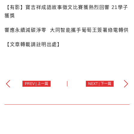
【有影】寶吉祥成語故事徵文比賽獲熱烈回響 21學子
獲獎
響應永續減碳淨零 大同智能攜手葡萄王簽署綠電轉供
【文章轉載請註明出處】
PREV | 上一篇
NEXT | 下一篇