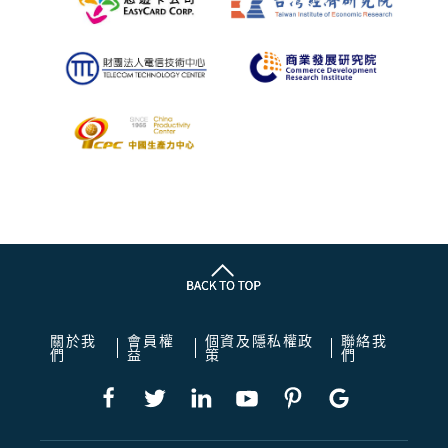
關於我
會員權
個資及隱私權政
聯絡我
們
益
策
們