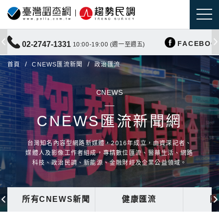
FACEBOO
02-2747-1331
10:00-19:00 (週一至週五)
首頁
CNEWS匯流新聞
政治匯流
CNEWS
CNEWS匯流新聞網
台灣知名內容型網路新媒體，2016年成立，由資深記者、
媒體人及影像工作者組成，專精數位匯流、醫藥生活、網路
科技、政治民調、新能源、金融財經及企業公益領域。
所有CNEWS新聞
健康匯流
國