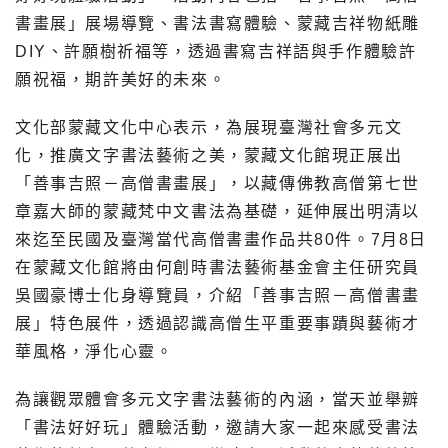
書畫展」展場導覽、書法書寫體驗、蒙藏吉祥物紙雕
DIY、許願樹祈福等，透過書寫吉祥語與手作體驗許
願祝福，期許美好的未來。
文化部蒙藏文化中心表示，為展現臺灣社會多元文
化，推廣文字書法藝術之美，蒙藏文化館現正展出
「善事吉照－高僧書畫展」，以藏傳佛教高僧第七世
章嘉大師的蒙藏梵中文書法為基礎，延伸展出明清以
來迄至民國及臺灣當代高僧書畫作品共80件。7月8日
在蒙藏文化館將由何創時書法藝術基金會主任研究員
吳國豪博士化身導覽員，介紹「善事吉照－高僧書畫
展」特色展件，透過認識高僧生平重要事蹟與藝術才
華風格，淨化心靈。
為讓觀眾體會多元文字書法藝術的內涵，當天並舉辧
「書法好好玩」體驗活動，邀請大家一起來感受書法