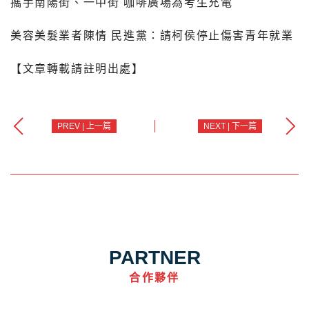
攜手南陽街、一中街 咖啡廣場為考生充電
美容美髮業者陳情 民進黨：請柯侯停止傷害青年就業
【文章轉載請註明出處】
PREV | 上一篇
NEXT | 下一篇
PARTNER
合作夥伴