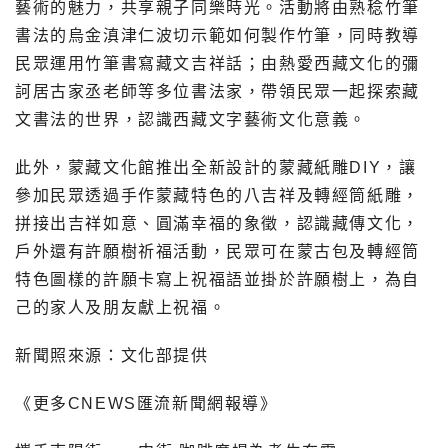
藝術的魅力，共享親子同樂時光。活動將由熟稔竹筆
書法的烏金滇津仁波切示範如何製作竹筆，同時教導
民眾運用竹筆書寫藏文吉祥話；由熱愛西藏文化的彌
訶居古家丞老師等多位書法家，帶領民眾一起探索藏
文書法的世界，認識西藏文字藝術文化意義。
此外，蒙藏文化館推出全新設計的蒙藏紙雕DIY，讓
參加民眾透過手作蒙藏特色的八吉祥及轉經筒紙雕，
拼接出吉祥如意、圓滿幸福的象徵，認識藏傳文化，
戶外還有許願樹祈福活動，民眾可在蒙古包及轉經筒
特色圖樣的許願卡寫上祝福語並掛於許願樹上，為自
己的家人及朋友獻上祝福。
新聞照來源：文化部提供
《更多CNEWS匯流新聞網報導》