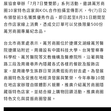
展協會舉辦「7月7日雙雙節」系列活動，邀請萬芳商
圈10家特色店家與KOL合作拍攝宣傳影片，今(7)日公
布頒發前3名獲獎優秀作品，
即日起至8月31日期間至
合作店家線上消費，憑成交訂單可以兌換限量500份
萬芳商圈專屬紀念品。
台北市商業處表示，萬芳商圈位於捷運文湖線萬芳醫
院捷運站附近，周邊設有中國科技大學、台灣警察專
科學校、萬芳醫院等文教機構及醫療院所，沿著興隆
路三段及周邊巷弄內隱藏各式各樣的餐飲及服飾店
家，是周邊學生族群日常消費逛街的好去處。為發展
商圈特色及促進在地經濟發展與繁榮，今年串聯10間
在地店家辦理自媒體影片競賽，推廣介紹萬芳商圈隱
藏版特色店家，並結合線上購物回饋活動，推廣商圈
特色文化與提振商圈發展。