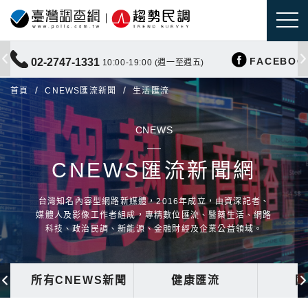
FACEBOO
02-2747-1331
10:00-19:00 (週一至週五)
首頁
CNEWS匯流新聞
生活匯流
CNEWS
CNEWS匯流新聞網
台灣知名內容型網路新媒體，2016年成立，由資深記者、
媒體人及影像工作者組成，專精數位匯流、醫藥生活、網路
科技、政治民調、新能源、金融財經及企業公益領域。
所有CNEWS新聞
健康匯流
國