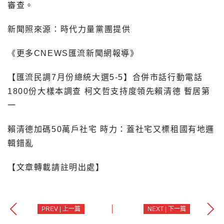
審查。
新聞照來源：時代力量黨團提供
《更多CNEWS匯流新聞網報導》
【匯流民調7月份總統大選5-5】合併市話行動電話
1800份大樣本調查 柯文哲支持度領先賴清德 暫居第
一
賴清德加碼50萬戶社宅 時力：蓋社宅又標租國有地邏
輯錯亂
【文章轉載請註明出處】
PREV | 上一篇
NEXT | 下一篇