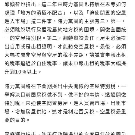
邱顯智也指出，這二年來時力黨團也持續在思考如何
處理「地方的消極不配合」，以及「迫使閒置的空屋
進入市場」這二件事。時力黨團的主張有三，第一，
必須跳脫現行房屋稅屬於地方稅的困境，開徵全國統
一的空屋特別稅。第二，翻轉舉證責任，屋主必須提
出自用或是出租證明，才能豁免空屋稅。最後，必須
大幅拉開非空屋與空屋的稅率差距，讓誠實申報出租
的稅率逼近於自住稅率，讓未申報出租的稅率大幅提
升到10％以上。
時力黨團將在下會期提出中央開徵的空屋特別稅，一
舉解決目前囤房稅做不到、做不好的事情。透過開徵
特別稅，來迫使空閒置房屋，進入買賣市場、出租市
場，增加房屋供給，這才是制定囤房稅、空屋稅最重
要的目的。
廖庭輝也指出，昨天行政院提出的方案是無效的囤房