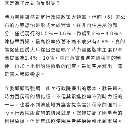
就是為了反對而反對呢？
時力黨團雖然肯定行政院政策大轉彎，但昨（6）天公
布的方案恐怕是形式大於實質。在非自住房屋的部
分，僅從現行的1.5％－3.6％，微調到2％－4.8％。
陳椒華質疑，最高稅率依舊不痛不癢只有4.8％，真的
能促使囤房大戶釋出空屋嗎？時力黨團版本主張稅率
應提高為2.4％－10％，真正落實累進差別稅率的精
神，再加上出租酌減徵收的配套，鼓勵空屋釋出，滿
足國人租屋需求。
立委邱顯智強調，此次行政院提出的版本，就是過去
時力囤房稅的弱化版，不但其累進稅率不到時力版的
一半，也看不到迫使地方議會提高差別稅率的強制手
段。行政院版實施的結果就是，微幅提高了囤房者的
租稅負擔，但是無法迫使囤房者將房屋釋出到市場。