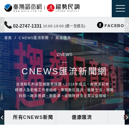
FACEBOO
02-2747-1331
10:00-19:00 (週一至週五)
首頁
CNEWS匯流新聞
政治匯流
CNEWS
CNEWS匯流新聞網
台灣知名內容型網路新媒體，2016年成立，由資深記者、
媒體人及影像工作者組成，專精數位匯流、醫藥生活、網路
科技、政治民調、新能源、金融財經及企業公益領域。
所有CNEWS新聞
健康匯流
國