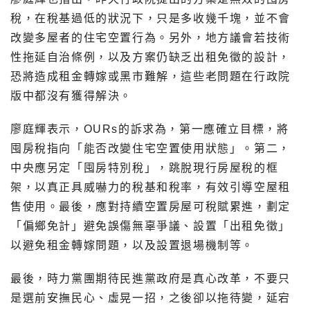
稅，在稅基過低的狀況下，只是多收幾千塊，並不會
改變多屋者的住宅空置行為。另外，地方議會若技術
性拖延自治條例，以及方案仍缺乏出租免徵的設計，
恐將造成租金轉嫁或黑市難解，這些老問題在行政院
版中都沒有獲得解決。
廖庭輝表示，OURs的訴求為，第一應確立目標，將
囤房稅指向「能否改變住宅空置使用狀態」。第二，
中央應另定「囤房特別稅」，跳脫現行房屋稅的框
架，以真正具威嚇力的稅基和稅率，有效引導空屋租
售使用。最後，應對持續空置房屋可稅賦累進，劃定
「偏鄉免計」避免誤傷無辜爭議、設置「出租免徵」
以避免租金轉嫁問題，以及設置退場機制等。
最後，時力黨團期待民進黨政府是真心改革，不要只
是選前安撫民心、虛晃一招，之後卻以拖待變，延宕