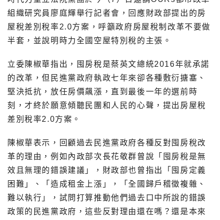
組織研究員廖庭輝舉行記者會，回應財政部提出的房
屋稅差別稅率2.0方案，呼籲政府房屋稅制改革不要做
半套，並說明時力全國空屋特別稅的主張。
立委陳椒華指出，囤房稅是蔡英文總統2016年就承諾
的改革，但民進黨政府執政七年來卻各種敷衍搪塞、
堅決抵抗，放任房價飆漲，直到最後一年的選前時
刻，才終於願意傾聽民團和人民的心聲，提出房屋稅
差別稅率2.0方案。
陳椒華表示，回顧過去民進黨政府各種反對囤房稅改
革的理由，例如內政部次長花敬群曾說「囤房稅是無
效且無理的錯誤建議」，財政部也曾指出「囤房定義
困難」、「造成租金上漲」，「全國歸戶稽徵複雜、
難以執行」，試問打算推動他們過去口中所說的錯誤
政策的民進黨政府，這些反對理由還在嗎？還是本來