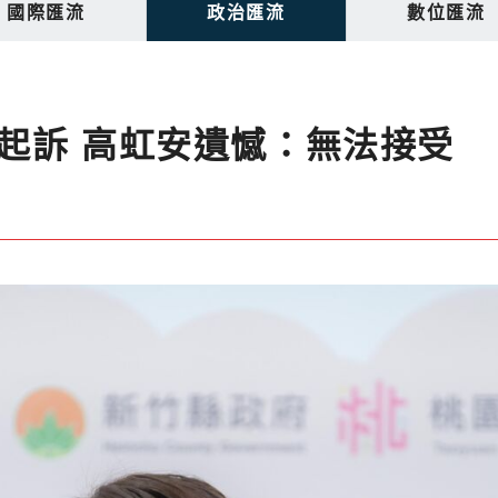
國際匯流
政治匯流
數位匯流
起訴 高虹安遺憾：無法接受