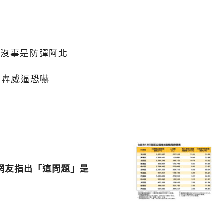
都沒事是防彈阿北
文轟威逼恐嚇
 網友指出「這問題」是