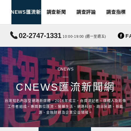
CNEWS匯流新聞
調查新聞
調查評論
調查指標
02-2747-1331
F
10:00-19:00 (週一至週五)
CNEWS
CNEWS匯流新聞網
台灣知名內容型網路新媒體，2016年成立，由資深記者、媒體人及影像
工作者組成，專精數位匯流、醫藥生活、網路科技、政治民調、新能
源、金融財經及企業公益領域。