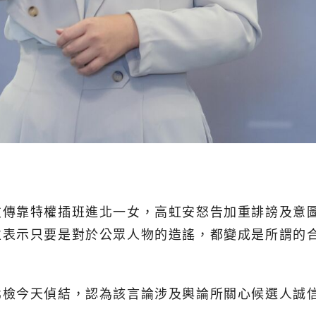
友傳靠特權插班進北一女，高虹安怒告加重誹謗及意
並表示只要是對於公眾人物的造謠，都變成是所謂的
北檢今天偵結，認為該言論涉及輿論所關心候選人誠