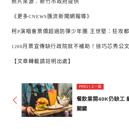
照片來源：新竹市政府提供
《更多
匯流新聞網報導》
CNEWS
柯
演唱會票價超過防彈少年團 王世堅：狂攻
P
月票宣傳缺行政院就不補助！徐巧芯秀公
1200
【文章轉載請註明出處】
PREV | 上一篇
餐飲業開40K仍缺工
關鍵