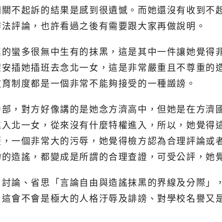
相關不起訴的結果是感到很遺憾。而她還沒有收到不
辦法評論，也許看過之後有需要跟大家再做說明。
真的蠻多很無中生有的抹黑，這是其中一件讓她覺得
權安插她插班去念北一女，這是非常嚴重且不尊重的
教育制度都是一個非常不能夠接受的一種譭謗。
中部，對方好像講的是她念方濟高中，但她是在方濟
進入北一女，從來沒有什麼特權進入，所以，她覺得
歷，一個非常大的污辱，她覺得檢方認為合理評論或
物的造謠，都變成是所謂的合理查證，可受公評，她
、討論、省思「言論自由與造謠抹黑的界線及分際」
，這會不會是極大的人格汙辱及誹謗、對學校名譽又