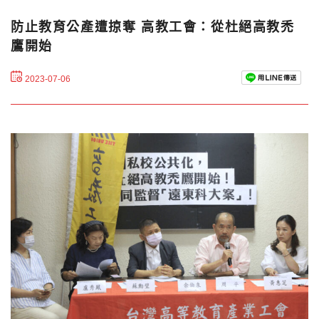
防止教育公產遭掠奪 高教工會：從杜絕高教禿
鷹開始
2023-07-06