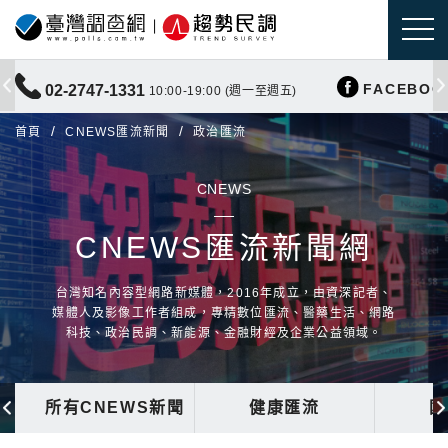
FACEBOO
02-2747-1331
10:00-19:00 (週一至週五)
首頁
CNEWS匯流新聞
政治匯流
CNEWS
CNEWS匯流新聞網
台灣知名內容型網路新媒體，2016年成立，由資深記者、
媒體人及影像工作者組成，專精數位匯流、醫藥生活、網路
科技、政治民調、新能源、金融財經及企業公益領域。
所有CNEWS新聞
健康匯流
國