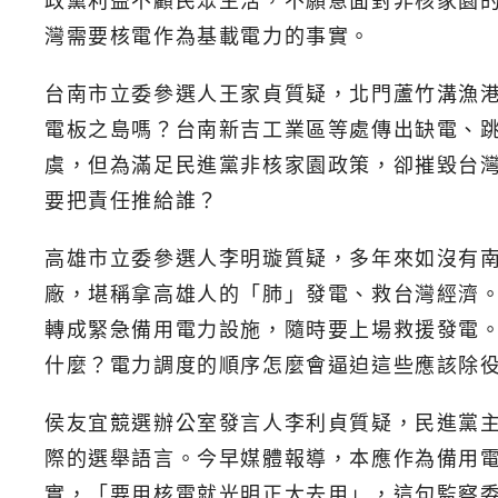
政黨利益不顧民眾生活，不願意面對非核家園
灣需要核電作為基載電力的事實。
台南市立委參選人王家貞質疑，北門蘆竹溝漁港
電板之島嗎？台南新吉工業區等處傳出缺電、
虞，但為滿足民進黨非核家園政策，卻摧毀台
要把責任推給誰？
高雄市立委參選人李明璇質疑，多年來如沒有
廠，堪稱拿高雄人的「肺」發電、救台灣經濟
轉成緊急備用電力設施，隨時要上場救援發電
什麼？電力調度的順序怎麼會逼迫這些應該除
侯友宜競選辦公室發言人李利貞質疑，民進黨主
際的選舉語言。今早媒體報導，本應作為備用電
實，「要用核電就光明正大去用」，這句監察