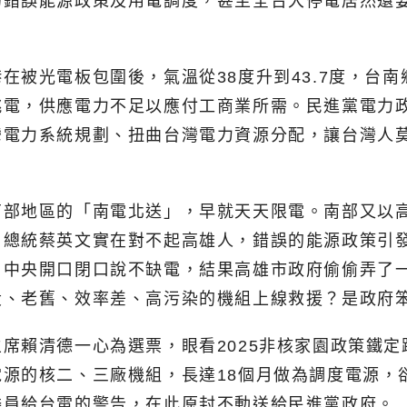
的錯誤能源政策及用電調度，甚至全台大停電居然還
在被光電板包圍後，氣溫從38度升到43.7度，台
跳電，供應電力不足以應付工商業所需。民進黨電力
灣電力系統規劃、扭曲台灣電力資源分配，讓台灣人
南部地區的「南電北送」，早就天天限電。南部又以
。總統蔡英文實在對不起高雄人，錯誤的能源政策引
。中央開口閉口說不缺電，結果高雄市政府偷偷弄了
役、老舊、效率差、高污染的機組上線救援？是政府
席賴清德一心為選票，眼看2025非核家園政策鐵
源的核二、三廠機組，長達18個月做為調度電源，
委員給台電的警告，在此原封不動送給民進黨政府。