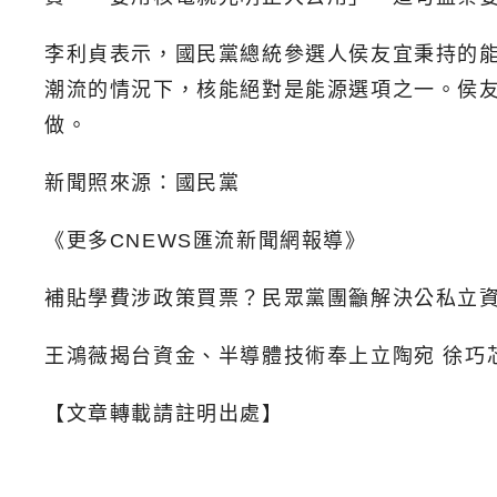
李利貞表示，國民黨總統參選人侯友宜秉持的
潮流的情況下，核能絕對是能源選項之一。侯
做。
新聞照來源：國民黨
《更多CNEWS匯流新聞網報導》
補貼學費涉政策買票？民眾黨團籲解決公私立
王鴻薇揭台資金、半導體技術奉上立陶宛 徐巧
【文章轉載請註明出處】