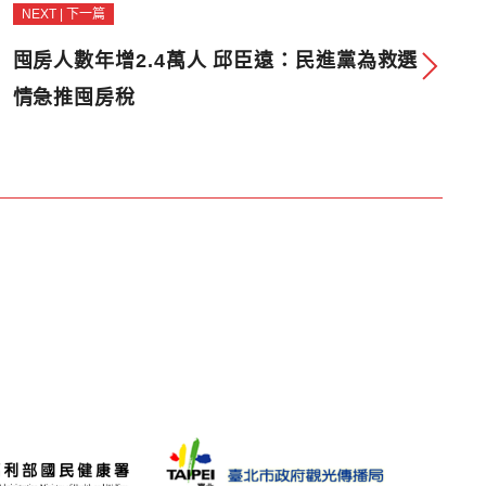
NEXT | 下一篇
囤房人數年增2.4萬人 邱臣遠：民進黨為救選
情急推囤房稅