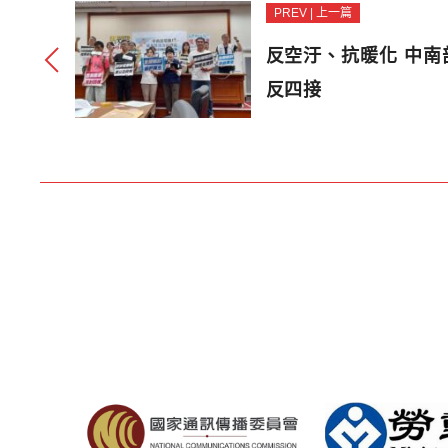
PREV | 上一篇
反空汙、抗暖化 中
反四接