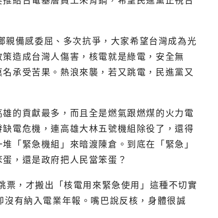
要推給台電基層員工來背鍋，希望民進黨正視台
南鄉親備感委屈、多次抗爭，大家希望台灣成為光
政策造成台灣人傷害，核電就是綠電，安全無
莫名承受苦果。熱浪來襲，若又跳電，民進黨又
高雄的貢獻最多，而且全是燃氣跟燃煤的火力電
發缺電危機，連高雄大林五號機組除役了，還得
一堆「緊急機組」來暗渡陳倉。到底在「緊急」
笨蛋，還是政府把人民當笨蛋？
定跳票，才搬出「核電用來緊急使用」這種不切實
卻沒有納入電業年報。嘴巴說反核，身體很誠