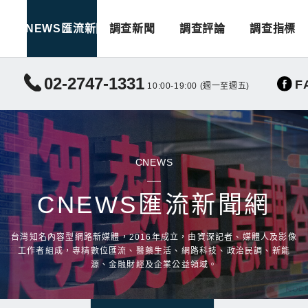
CNEWS匯流新聞
調查新聞
調查評論
調查指標
02-2747-1331
F
10:00-19:00 (週一至週五)
CNEWS
CNEWS匯流新聞網
台灣知名內容型網路新媒體，2016年成立，由資深記者、媒體人及影像
工作者組成，專精數位匯流、醫藥生活、網路科技、政治民調、新能
源、金融財經及企業公益領域。