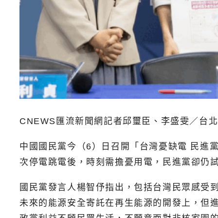
CNEWS匯流新聞網記者邱璽臣、李盛雯／台
中國國民黨今（6）日召開「台灣憂缺電 民進
次停電跳電後，時刻需擔憂用電，民進黨卻仍
國民黨發言人楊智伃指出，包括台灣民眾感受
未來的能源安全寄託在再生能源的開發上，但