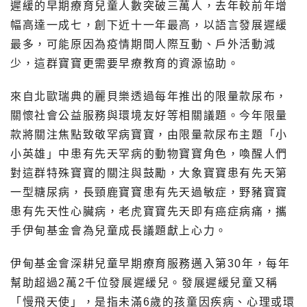
遲緩的早期療育兒童人數突破三萬人，去年較前年增
幅高達一成七，創下近十一年最高，以語言發展遲緩
最多，可能原因為疫情期間人際互動、戶外活動減
少，這群寶寶更需要早療教育的資源協助。
來自北歐瑞典的麗貝樂透過每年推出的限量款尿布，
關懷社會公益服務與環境友好等相關議題。今年限量
款將關注焦點致敬罕病寶寶，由限量款尿布主題「小
小英雄」中患有先天罕病的動物寶寶角色，喚醒人們
對這群特殊寶寶的關注與鼓勵，大象寶寶患有先天第
一型糖尿病，長頸鹿寶寶患有先天過敏症，野豬寶寶
患有先天性心臟病，老虎寶寶先天即有癌症病痛，攜
手伊甸基金會為兒童成長議題獻上心力。
伊甸基金會深耕兒童早期療育服務邁入第30年，每年
幫助超過2萬2千位發展遲緩兒。發展遲緩兒童又稱
「慢飛天使」，是指未滿6歲的孩童因疾病、心理或環