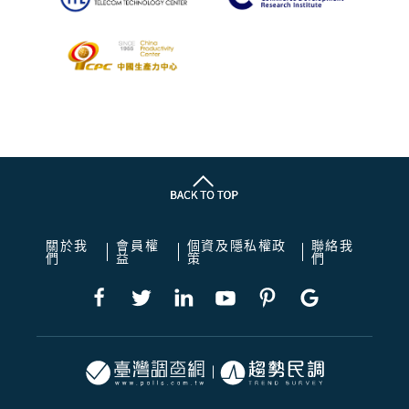
關於我
會員權
個資及隱私權政
聯絡我
們
益
策
們