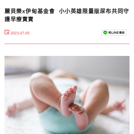
麗貝樂x伊甸基金會 小小英雄限量版尿布共同守
護早療寶寶
2023-07-05