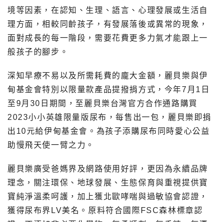
境等因素，在認知、生理、語言、心理發展或生活自
理方面，相較同齡孩子，有發展落後或異常的現象，
面對成長的每一階段，需要花費更多力氣才能跟上一
般孩子的腳步。
深知早療不易以及所需耗費的龐大金額，麗貝樂與伊
甸基金會特別以限量款產品提撥捐方式，今年7月1日
至9月30日期間，至麗貝樂台灣官方合作通路購買
2023小小英雄限量版尿布，每售出一包，麗貝樂即捐
出10元給伊甸基金會。為孩子添購尿布同時愛心公益
助慢飛天使一臂之力。
麗貝樂
廣受爸媽界及網路使用好評，更因為永續品牌
理念，關注環保、地球發展、生態保育與重視提供寶
寶純淨溫柔呵護，加上獲北歐哮喘與過敏協會認證，
獲得尿布界LV美名。
原料符合國際FSC森林標章認