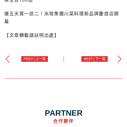
標全台700店
連五天買一送二！米塔集團川菜料理新品牌慶首店開
幕
【文章轉載請註明出處】
PREV | 上一篇
NEXT | 下一篇
PARTNER
合作夥伴