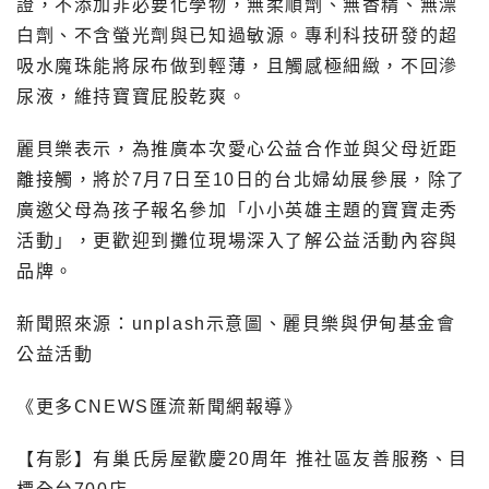
證，不添加非必要化學物，無柔順劑、無香精、無漂
白劑、不含螢光劑與已知過敏源。專利科技研發的超
吸水魔珠能將尿布做到輕薄，且觸感極細緻，不回滲
尿液，維持寶寶屁股乾爽。
麗貝樂表示，為推廣本次愛心公益合作並與父母近距
離接觸，將於7月7日至10日的台北婦幼展參展，除了
廣邀父母為孩子報名參加「小小英雄主題的寶寶走秀
活動」，更歡迎到攤位現場深入了解公益活動內容與
品牌。
新聞照來源：unplash示意圖、
麗貝樂與伊甸基金會
公益活動
《更多CNEWS匯流新聞網報導》
【有影】有巢氏房屋歡慶20周年 推社區友善服務、目