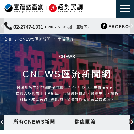
FACEBOO
02-2747-1331
10:00-19:00 (週一至週五)
首頁
CNEWS匯流新聞
生活匯流
CNEWS
CNEWS匯流新聞網
台灣知名內容型網路新媒體，2016年成立，由資深記者、
媒體人及影像工作者組成，專精數位匯流、醫藥生活、網路
科技、政治民調、新能源、金融財經及企業公益領域。
所有CNEWS新聞
健康匯流
國