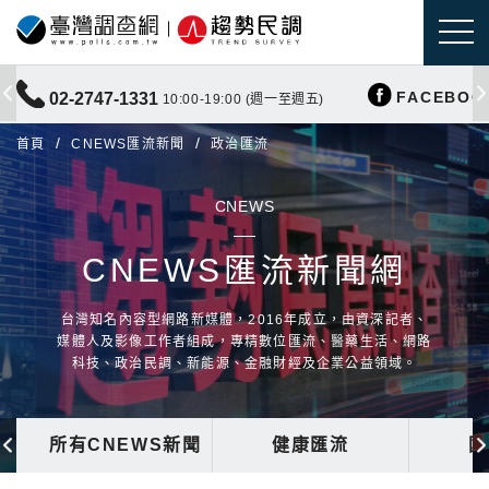
FACEBOO
02-2747-1331
10:00-19:00 (週一至週五)
首頁
CNEWS匯流新聞
政治匯流
CNEWS
CNEWS匯流新聞網
台灣知名內容型網路新媒體，2016年成立，由資深記者、
媒體人及影像工作者組成，專精數位匯流、醫藥生活、網路
科技、政治民調、新能源、金融財經及企業公益領域。
所有CNEWS新聞
健康匯流
國