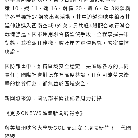
殲-10、殲-11、殲-16、蘇愷-30、轟-6、運-8反潛機
等各型機計24架次出海活動，其中逾越海峽中線及其
延伸線進入西南空域9架次；另共艦4艘配合執行聯合
戰備警巡。國軍運用聯合情監偵手段，全程掌握共軍
動態，並檢派任務機、艦及岸置飛彈系統，嚴密監控
應處。
國防部重申，維持區域安全穩定，是區域各方的共同
責任；國際社會對此亦有高度共識，任何可能帶來衝
擊的挑釁行為，都無益於區域安全。
新聞照來源：國防部軍聞社記者周力行攝
《更多CNEWS匯流新聞網報導》
與美加州峽谷大學簽GOL 高虹安：培養新竹下一代國
際觀