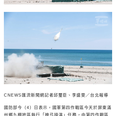
CNEWS匯流新聞網記者邱璽臣、李盛雯／台北報導
國防部今（4）日表示，國軍第四作戰區今天於屏東滿
州鄉九棚地區執行「神弓操演」任務，由第四作戰區