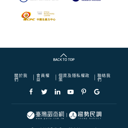
關於我
會員權
個資及隱私權政
聯絡我
們
益
策
們