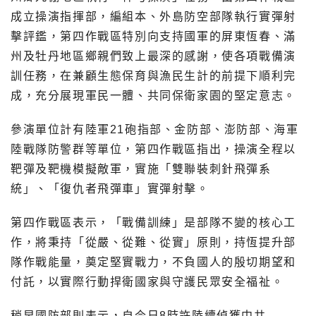
成立操演指揮部，編組本、外島防空部隊執行實彈射
擊評鑑，第四作戰區特別向支持國軍的屏東恆春、滿
州及牡丹地區鄉親們致上最深的感謝，使各項戰備演
訓任務，在兼顧生態保育與漁民生計的前提下順利完
成，充分展現軍民一體、共同保衛家園的堅定意志。
參演單位計有陸軍21砲指部、金防部、澎防部、海軍
陸戰隊防警群等單位，第四作戰區指出，操演全程以
靶彈及靶機模擬敵軍，實施「雙聯裝刺針飛彈系
統」、「復仇者飛彈車」實彈射擊。
第四作戰區表示，「戰備訓練」是部隊不變的核心工
作，將秉持「從嚴、從難、從實」原則，持恆提升部
隊作戰能量，奠定堅實戰力，不負國人的殷切期望和
付託，以實際行動捍衛國家與守護民眾安全福祉。
稍早國防部則表示，自今日8時許陸續偵獲中共