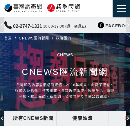
FACEBOO
02-2747-1331
10:00-19:00 (週一至週五)
首頁
CNEWS匯流新聞
政治匯流
CNEWS
CNEWS匯流新聞網
台灣知名內容型網路新媒體，2016年成立，由資深記者、
媒體人及影像工作者組成，專精數位匯流、醫藥生活、網路
科技、政治民調、新能源、金融財經及企業公益領域。
所有CNEWS新聞
健康匯流
國