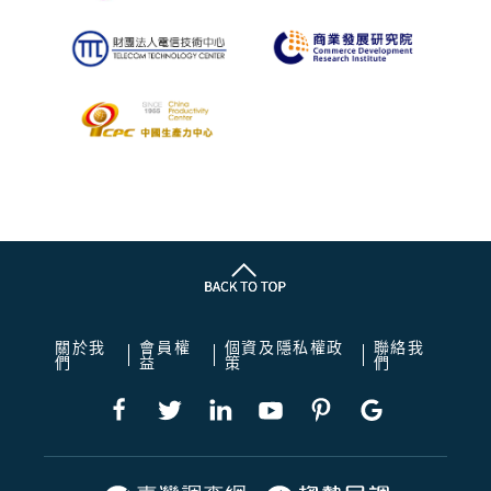
關於我
會員權
個資及隱私權政
聯絡我
們
益
策
們