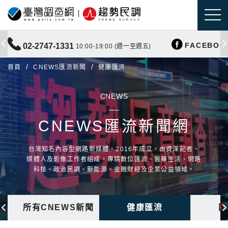
FACEBOO
02-2747-1331
10:00-19:00 (週一至週五)
首頁
CNEWS匯流新聞
健康匯流
CNEWS
CNEWS匯流新聞網
台灣知名內容型網路新媒體，2016年成立，由資深記者、
媒體人及影像工作者組成，專精數位匯流、醫藥生活、網路
科技、政治民調、新能源、金融財經及企業公益領域。
所有CNEWS新聞
健康匯流
國