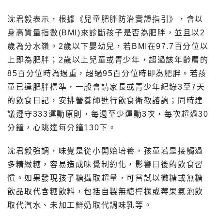
沈君毅表示，根據《兒童肥胖防治實證指引》，會以
身高質量指數(BMI)來診斷孩子是否為肥胖，並且以2
歲為分水嶺。2歲以下嬰幼兒，若BMI在97.7百分位以
上即為肥胖；2歲以上兒童或青少年，超過該年齡層的
85百分位時為過重，超過95百分位時即為肥胖。若孩
童已達肥胖標準，一般會請家長或青少年紀錄3至7天
的飲食日記，安排營養師進行飲食衛教諮詢；同時建
議遵守333運動原則，每週至少運動3次，每次超過30
分鐘，心跳達每分鐘130下。
沈君毅強調，味覺是從小開始培養，孩童若是接觸過
多精緻糖，容易造成味覺制約化，影響日後的飲食習
慣。如果發現孩子糖攝取超量，可嘗試以微糖或無糖
飲品取代含糖飲料，包括自製無糖檸檬或莓果氣泡飲
取代汽水、未加工鮮奶取代調味乳等。