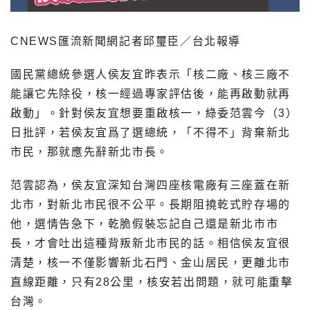
CNEWS匯流新聞網記者邱璽臣／台北報導
國民黨總統參選人侯友宜昨表示「核二廠、核三廠不
能讓它先除役，核一經過專家評估後，能再啟動就再
啟動」。針對侯友宜想要重啟核一，綠委范雲今（3）
日批評，若侯友宜爲了選總統，「不得不」背棄新北
市民，那就應先辭新北市長。
范雲認為，侯友宜深知台灣四座核電廠有三座蓋在新
北市，對新北市民很不公平。長期阻撓乾式貯存場的
他，選情告急下，乾脆假裝忘記自己還是新北市市
長，才會吐出這種背叛新北市民的話。相信侯友宜很
清楚，核一不僅影響新北石門、金山居民，更離北市
直線距離，只有28公里，核安若出問題，就可能重擊
台灣。