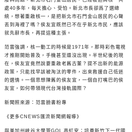
處40多年，每天擔心、受怕。新北市長卻爲了選總
統，想著重啟核一，是把新北市石門金山居民的心聲
丟到海裡了嗎？侯友宜既然已不在乎新北市民，應該
就先辭市長，再提這種主張。
范雲強調，核一動工的時候是1971年，那時彩色電視
才推剛開始普及，手機甚至還沒出現。半世紀後的現
在，侯友宜竟然說要重啟老舊古董？提不出新的能源
政策，只能找早該被淘汰的零件，出來救援自己低迷
的選情。一個思想陳舊的侯友宜，一個自打嘴巴的侯
友宜，如何帶領現代台灣接軌國際？
新聞照來源：范雲臉書粉專
《更多CNEWS匯流新聞網報導》
與美加州峽谷大學簽GOL 高虹安：培養新竹下一代國