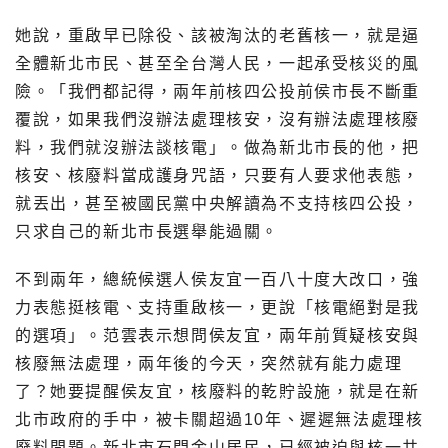
她說，重啟早已除役、該被淘汰的老舊核一，就是逼
全體新北市民、甚至全台灣人民，一起承受核災的風
險。「我們都記得，兩年前核四公投前侯市長不斷重
覆說，如果我們沒辦法處理核安，沒有辦法處理核廢
料，我們就沒辦法談核電」。做為新北市長的他，把
核安、核廢料當成護身咒語，只要有人要求他表態，
就丟出，甚至被國民黨中央解讀為不支持核四公投，
只求自己的新北市長選舉能過關。
不到兩年，總統候選人侯友宜一百八十度大改口，強
力表態挺核電、支持重啟核一，更說「核電絕對是我
的選項」。范雲表示想問侯友宜，兩年前質疑核安與
核廢無法處理，兩年後的今天，突然就有能力處理
了？她要提醒侯友宜，核廢料的乾貯設施，就是在新
北市政府的手中，被卡關超過10年、遲遲無法處理核
廢料問題。新北市石門金山居民，已經被迫與核一共