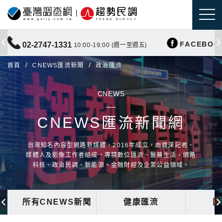
FACEBOO
02-2747-1331
10:00-19:00 (週一至週五)
首頁
CNEWS匯流新聞
政治匯流
CNEWS
CNEWS匯流新聞網
台灣知名內容型網路新媒體，2016年成立，由資深記者、
媒體人及影像工作者組成，專精數位匯流、醫藥生活、網路
科技、政治民調、新能源、金融財經及企業公益領域。
所有CNEWS新聞
健康匯流
國