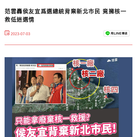
范雲轟侯友宜爲選總統背棄新北市民 竟擁核一
救低迷選情
2023-07-03