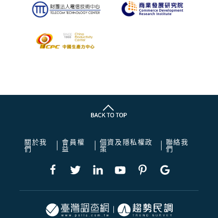
關於我
會員權
個資及隱私權政
聯絡我
們
益
策
們