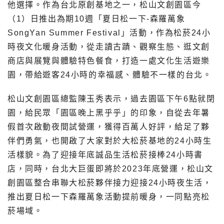
他選擇。作為台北原創基地之一，松山文創園區今
（1）日推出為期10週「夏日松一下-森羅萬象
SongYan Summer Festival」活動，作為松菸24小
時夜文化暖身活動，從走讀古蹟、觀察生態、逛文創
商店與展覽與體驗特色餐食，打造一處文化生活遊樂
園，帶給遊客24小時的幸福感、體驗不一樣的台北。
松山文創園區總監陳玉秀表示，過去園區下午6點就閉
園，給民眾「園區晚上黑乎乎」的印象，自從去年暑
假首次啟動夜間試營運，獲得百萬人好評，給足了夥
伴們勇氣，也開啟了大家對於大松菸基地的24小時生
活樣貌。為了迎接年底誠品生活松菸接棒24小時書
店，同時，台北大巨蛋即將於2023年底營運，松山文
創園區整合串聯大松菸夥伴接力迎接24小時夜生活，
推出夏日松一下森羅萬象活動提前暖身，一同點亮松
菸場域。