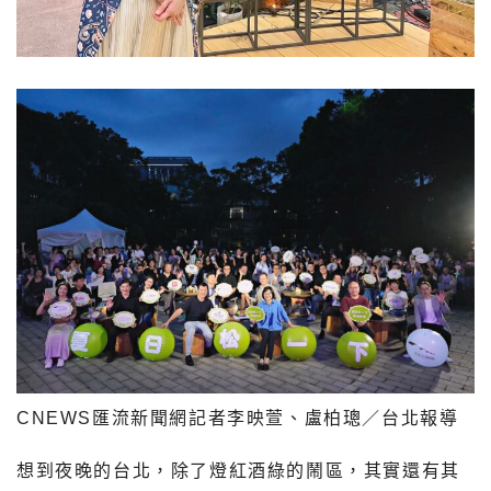
CNEWS匯流新聞網記者李映萱、盧柏璁／台北報導
想到夜晚的台北，除了燈紅酒綠的鬧區，其實還有其