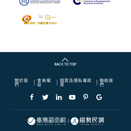
關於我
會員權
個資及隱私權政
聯絡我
們
益
策
們