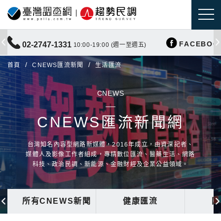
FACEBOO
02-2747-1331
10:00-19:00 (週一至週五)
首頁
CNEWS匯流新聞
生活匯流
CNEWS
CNEWS匯流新聞網
台灣知名內容型網路新媒體，2016年成立，由資深記者、
媒體人及影像工作者組成，專精數位匯流、醫藥生活、網路
科技、政治民調、新能源、金融財經及企業公益領域。
所有CNEWS新聞
健康匯流
國