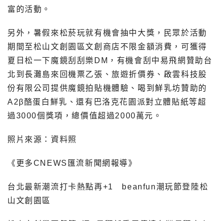
富的活動。
另外，暑假來松菸玩就有機會抽中大獎，民眾於活動
期間至松山文創園區文創商店不限金額消費，可獲得
夏日松一下魔鏡刮刮樂DM，有機會刮中易飛網贊助台
北到長灘島來回機票乙張、旅遊折價券、啟雲科技股
份有限公司提供魔鏡拍貼機體驗、喝到鮮乳坊贊助的
A2β酪蛋白鮮乳、還有巴洛克花園派對立體貼紙等超
過3000個獎項，總價值超過2000萬元。
照片來源：資料照
《更多CNEWS匯流新聞網報導》
台北最新潮流打卡熱點再+1 beanfun潮玩節登陸松
山文創園區