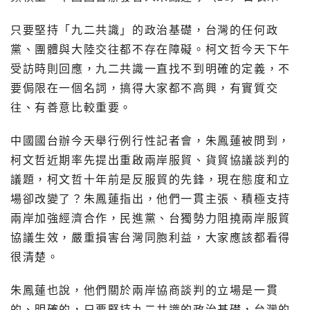
只要堅持「九二共識」的政治基礎，台灣的任何政
黨、團體與大陸交往都不存在障礙。柯文哲今天下午
受訪時則回應，九二共識一直找不到明確的定義，不
要侷限在一個名詞，搞得大家都不高興，有實質交
往、有善意比較重要。
中國國台辦今天舉行例行性記者會，朱鳳蓮被問到，
柯文哲近期率先提出重啟兩岸服貿、貨貿協議談判的
議題，柯文哲十年前是反服貿的先鋒，現在態度和立
場卻改變了？朱鳳蓮指出，他們一貫主張、積極支持
兩岸加強經濟合作，民進黨、台獨勢力阻撓兩岸服貿
協議生效，嚴重損害台灣同胞利益，大家應該都看得
很清楚。
朱鳳蓮也說，他們關於兩岸協商談判的立場是一貫
的、明確的，只要堅持九二共識的政治基礎，台灣的