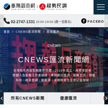
FACEBOO
02-2747-1331
10:00-19:00 (週一至週五)
首頁
CNEWS匯流新聞
政治匯流
CNEWS
CNEWS匯流新聞網
台灣知名內容型網路新媒體，2016年成立，由資深記者、
媒體人及影像工作者組成，專精數位匯流、醫藥生活、網路
科技、政治民調、新能源、金融財經及企業公益領域。
所有CNEWS新聞
健康匯流
國