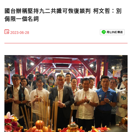
國台辦稱堅持九二共識可恢復談判 柯文哲：別
侷限一個名詞
2023-06-28