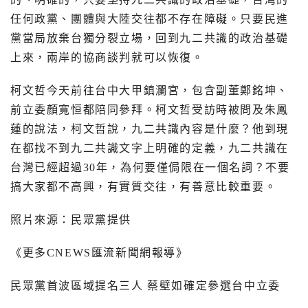
任何政黨、團體與大陸交往都不存在障礙。只要民進
黨當局放棄台獨分裂立場，回到九二共識的政治基礎
上來，兩岸的協商談判就可以恢復。
柯文哲今天前往台中大甲鎮瀾宮，包含副董鄭銘坤、
前立委顏寬恒都陪同參拜。柯文哲受訪時被問及朱鳳
蓮的說法，柯文哲說，九二共識內容是什麼？他到現
在都找不到九二共識文字上明確的定義，九二共識在
台灣已經超過
30
年，為何要僅侷限在一個名詞？不要
搞大家都不高興，有實質交往，有善意比較重要。
照片來源：民眾黨提供
《更多
CNEWS
匯流新聞網報導》
民眾黨首波區域提名三人 蔡壁如確定參選台中立委