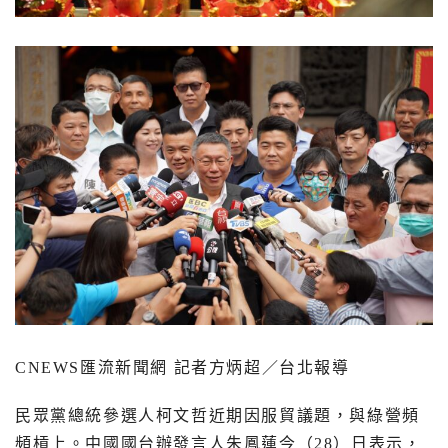
CNEWS
匯流新聞網 記者方炳超／台北報導
民眾黨總統參選人柯文哲近期因服貿議題，與綠營頻
頻槓上。中國國台辦發言人朱鳳蓮今（
28
）日表示，