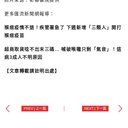
照片來源：彰基醫院提供
更多匯流新聞網報導：
猴痘疫情不退！疾管署急了 下週新增「三類人」開打
猴痘疫苗
超商取貨唸不出末三碼… 喊破喉嚨只剩「氣音」！這
病3成人不明原因
【文章轉載請註明出處】
PREV | 上一篇
NEXT | 下一篇