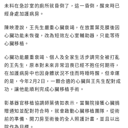
未料在急診室的廁所就昏倒了，這一昏倒，醒來時已
經身處加護病房。
陳映澄說，王先生嚴重心臟衰竭，在放置葉克膜後因
心臟功能未恢復，改為短效左心室輔助器，只能等待
心臟移植。
心臟功能嚴重衰竭、個人及全家生活步調完全被打亂
的王先生，原本對未來非常沮喪已經不抱任何期待，
在加護病房中也因身體狀況不佳而時睡時醒，但幸運
的是，今年2月2日，一顆合適的心臟與王先生配對成
功，讓他能順利完成心臟移植手術。
彰基器官移植協調師葉倩如表示，當醫院接獲心臟捐
贈通知並配對符合時，就會啟動心臟移植團隊，從術
前的準備、開刀房至術後的全人照護計畫，並且以出
院作為目標。