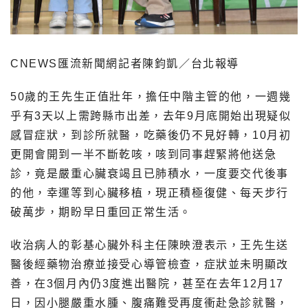
CNEWS匯流新聞網記者陳鈞凱／台北報導
50歲的王先生正值壯年，擔任中階主管的他，一週幾
乎有3天以上需跨縣市出差，去年9月底開始出現疑似
感冒症狀，到診所就醫，吃藥後仍不見好轉，10月初
更開會開到一半不斷乾咳，咳到同事趕緊將他送急
診，竟是嚴重心臟衰竭且已肺積水，一度要交代後事
的他，幸運等到心臟移植，現正積極復健、每天步行
破萬步，期盼早日重回正常生活。
收治病人的彰基心臟外科主任陳映澄表示，王先生送
醫後經藥物治療並接受心導管檢查，症狀並未明顯改
善，在3個月內仍3度進出醫院，甚至在去年12月17
日，因小腿嚴重水腫、腹痛難受再度衝赴急診就醫，