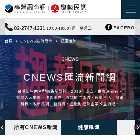
FACEBOO
02-2747-1331
10:00-19:00 (週一至週五)
首頁
CNEWS匯流新聞
健康匯流
CNEWS
CNEWS匯流新聞網
台灣知名內容型網路新媒體，2016年成立，由資深記者、
媒體人及影像工作者組成，專精數位匯流、醫藥生活、網路
科技、政治民調、新能源、金融財經及企業公益領域。
所有CNEWS新聞
健康匯流
國