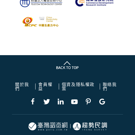
關於我
會員權
個資及隱私權政
聯絡我
們
益
策
們