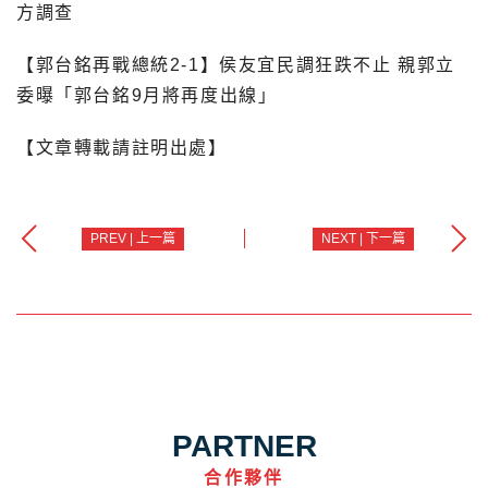
方調查
【郭台銘再戰總統2-1】侯友宜民調狂跌不止 親郭立
委曝「郭台銘9月將再度出線」
【文章轉載請註明出處】
PREV | 上一篇
NEXT | 下一篇
PARTNER
合作夥伴