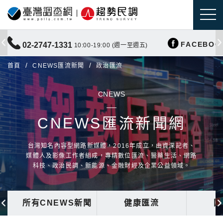
FACEBOO
02-2747-1331
10:00-19:00 (週一至週五)
首頁
CNEWS匯流新聞
政治匯流
CNEWS
CNEWS匯流新聞網
台灣知名內容型網路新媒體，2016年成立，由資深記者、
媒體人及影像工作者組成，專精數位匯流、醫藥生活、網路
科技、政治民調、新能源、金融財經及企業公益領域。
所有CNEWS新聞
健康匯流
國