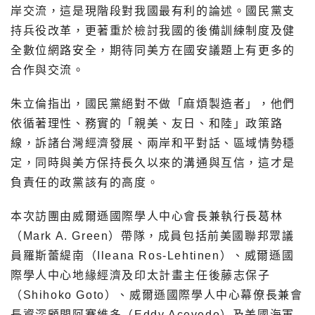
岸交流，這是現階段對我國最有利的論述。國民黨支
持兵役改革，更著重於檢討我國的後備訓練制度及健
全數位網路安全，期待同美方在國安議題上有更多的
合作與交流。
朱立倫指出，國民黨絕對不做「麻煩製造者」，他們
依循著理性、務實的「親美、友日、和陸」政策路
線，訴諸台灣經濟發展、兩岸和平對話、區域情勢穩
定，同時與美方保持長久以來的溝通與互信，這才是
負責任的政黨該有的高度。
本次訪團由威爾遜國際學人中心會長兼執行長葛林
（Mark A. Green）帶隊，成員包括前美國聯邦眾議
員羅斯蕾緹南（Ileana Ros-Lehtinen）、威爾遜國
際學人中心地緣經濟及印太計畫主任後藤志保子
（Shihoko Goto）、威爾遜國際學人中心幕僚長兼會
長資深顧問阿賽維多（Eddy Acevedo）及美國海軍