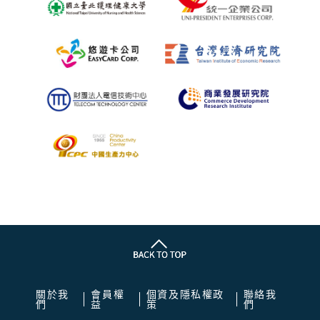
關於我
會員權
個資及隱私權政
聯絡我
們
益
策
們