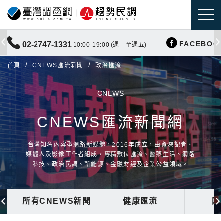
FACEBOO
02-2747-1331
10:00-19:00 (週一至週五)
首頁
CNEWS匯流新聞
政治匯流
CNEWS
CNEWS匯流新聞網
台灣知名內容型網路新媒體，2016年成立，由資深記者、
媒體人及影像工作者組成，專精數位匯流、醫藥生活、網路
科技、政治民調、新能源、金融財經及企業公益領域。
所有CNEWS新聞
健康匯流
國